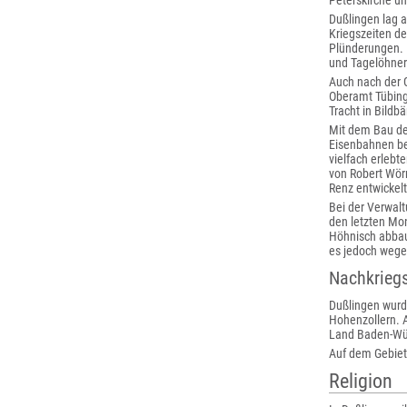
Peterskirche u
Dußlingen lag 
Kriegszeiten d
Plünderungen. 
und Tagelöhne
Auch nach der 
Oberamt Tübing
Tracht in Bildb
Mit dem Bau de
Eisenbahnen be
vielfach erlebt
von Robert Wör
Renz entwickel
Bei der Verwal
den letzten Mo
Höhnisch abbau
es jedoch wege
Nachkriegs
Dußlingen wurd
Hohenzollern. 
Land Baden-Wür
Auf dem Gebiet
Religion