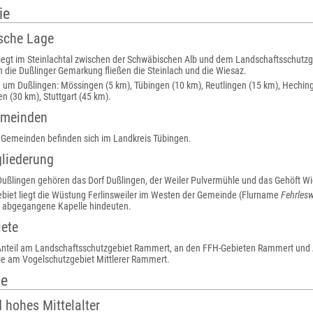
ie
sche Lage
iegt im Steinlachtal zwischen der Schwäbischen Alb und dem Landschaftsschutz
 die Dußlinger Gemarkung fließen die Steinlach und die Wiesaz.
e um Dußlingen: Mössingen (5 km), Tübingen (10 km), Reutlingen (15 km), Hechin
en (30 km), Stuttgart (45 km).
emeinden
d Gemeinden befinden sich im Landkreis Tübingen.
liederung
ußlingen gehören das Dorf Dußlingen, der Weiler Pulvermühle und das Gehöft 
iet liegt die Wüstung Ferlinsweiler im Westen der Gemeinde (Flurname
Fehrlesw
e abgegangene Kapelle hindeuten.
iete
Anteil am Landschaftsschutzgebiet Rammert, an den FFH-Gebieten Rammert und 
ie am Vogelschutzgebiet Mittlerer Rammert.
te
 hohes Mittelalter