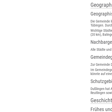
Geograph
Geographi
Die Gemeinde l
Tübingen. Durch
Wichtige Städt
(20 km), Baling
Nachbarg
Alle Städte un
Gemeindeg
Zur Gemeinde D
Im Gemeindegeb
könnte auf ein
Schutzgeb
Dußlingen hat 
Reutlingen sow
Geschich
Frühes und