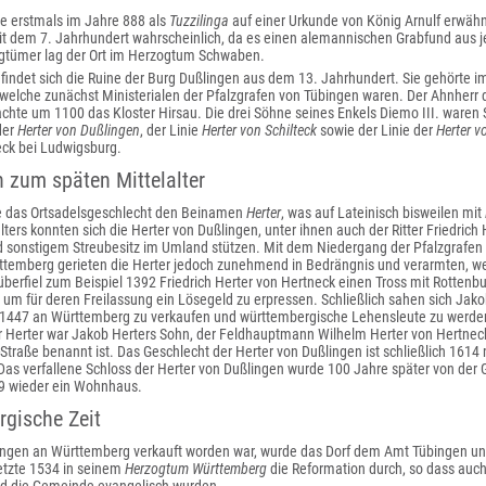
e erstmals im Jahre 888 als
Tuzzilinga
auf einer Urkunde von König Arnulf erwäh
t dem 7. Jahrhundert wahrscheinlich, da es einen alemannischen Grabfund aus jen
tümer lag der Ort im Herzogtum Schwaben.
findet sich die Ruine der Burg Dußlingen aus dem 13. Jahrhundert. Sie gehörte im
welche zunächst Ministerialen der Pfalzgrafen von Tübingen waren. Der Ahnherr 
chte um 1100 das Kloster Hirsau. Die drei Söhne seines Enkels Diemo III. waren 
der
Herter von Dußlingen
, der Linie
Herter von Schilteck
sowie der Linie der
Herter v
eck bei Ludwigsburg.
zum späten Mittelalter
te das Ortsadelsgeschlecht den Beinamen
Herter
, was auf Lateinisch bisweilen mit
lters konnten sich die Herter von Dußlingen, unter ihnen auch der Ritter Friedrich H
nd sonstigem Streubesitz im Umland stützen. Mit dem Niedergang der Pfalzgrafen
temberg gerieten die Herter jedoch zunehmend in Bedrängnis und verarmten, wesh
überfiel zum Beispiel 1392 Friedrich Herter von Hertneck einen Tross mit Rottenbu
, um für deren Freilassung ein Lösegeld zu erpressen. Schließlich sahen sich Ja
 1447 an Württemberg zu verkaufen und württembergische Lehensleute zu werde
r Herter war Jakob Herters Sohn, der Feldhauptmann Wilhelm Herter von Hertnec
Straße benannt ist. Das Geschlecht der Herter von Dußlingen ist schließlich 1614
Das verfallene Schloss der Herter von Dußlingen wurde 100 Jahre später von d
49 wieder ein Wohnhaus.
gische Zeit
gen an Württemberg verkauft worden war, wurde das Dorf dem Amt Tübingen unter
tzte 1534 in seinem
Herzogtum Württemberg
die Reformation durch, so dass auch