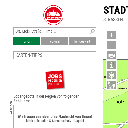
STAD
STRASSEN
+
vor Ort
regional
bundesweit
−
KARTEN-TIPPS
Stadtplan Gomaringen
Stadtplan Tübingen
Karte Tübingen
Stadtplan Rottenburg am Neckar
Stadtplan Hechingen
Jobangebote in der Region von folgenden
Anbietern:
Anzeigen
Wir freuen uns über eine Nachricht von Ihnen!
Merkle Rolladen & Sonnenschutz • Nagold