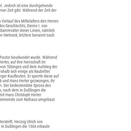
nt. Jedoch ist eine durchgehende
er Zeit gibt. Während der Zeit der
 Verlauf des Mittelalters den Herren
des Geschlechts, Diemo I. von
Stammväter dreier Linien, nämlich
on Hertneck
, letztere benannt nach
Pastor
beurkundet wurde. Während
erter, auf ihre Herrschaft im
 von Tübingen und dem Aufstieg der
alb sich einige als Raubritter
rger Kaufleuten. Er sperrte diese auf
kob und Hans Herter gezwungen, ihr
n. Der bedeutendste Spross des
k, nach dem in Dußlingen die
 mit Hans Christoph Herter
er Gemeinde zum Rathaus umgebaut
stellt. Herzog Ulrich von
 in Dußlingen die 1504 erbaute