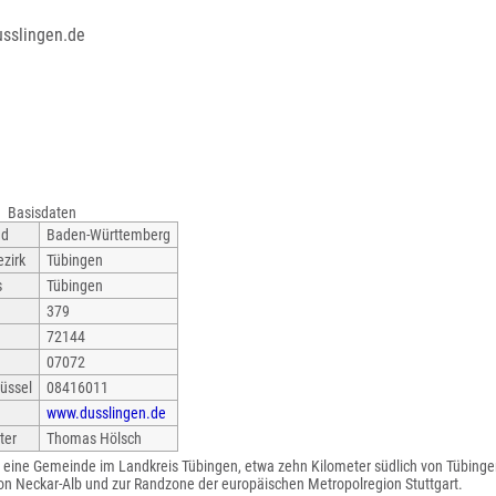
usslingen.de
Basisdaten
nd
Baden-Württemberg
zirk
Tübingen
s
Tübingen
379
72144
07072
üssel
08416011
www.dusslingen.de
ter
Thomas Hölsch
st eine Gemeinde im Landkreis Tübingen, etwa zehn Kilometer südlich von Tübingen
on Neckar-Alb und zur Randzone der europäischen Metropolregion Stuttgart.