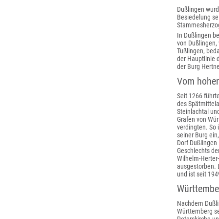
Dußlingen wurd
Besiedelung sei
Stammesherzog
In Dußlingen be
von Dußlingen, 
Tußlingen, beda
der Hauptlinie 
der Burg Hertn
Vom hohen 
Seit 1266 führ
des Spätmittela
Steinlachtal u
Grafen von Würt
verdingten. So 
seiner Burg ein
Dorf Dußlingen
Geschlechts de
Wilhelm-Herter-
ausgestorben. 
und ist seit 19
Württember
Nachdem Dußlin
Württemberg se