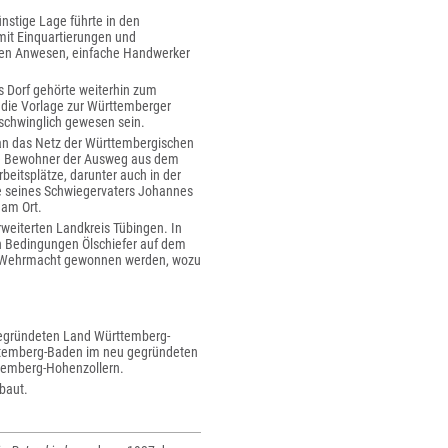
ünstige Lage führte in den
mit Einquartierungen und
inen Anwesen, einfache Handwerker
s Dorf gehörte weiterhin zum
die Vorlage zur Württemberger
erschwinglich gewesen sein.
an das Netz der Württembergischen
 die Bewohner der Ausweg aus dem
beitsplätze, darunter auch in der
te seines Schwiegervaters Johannes
 am Ort.
weiterten Landkreis Tübingen. In
n Bedingungen Ölschiefer auf dem
er Wehrmacht gewonnen werden, wozu
gegründeten Land Württemberg-
ttemberg-Baden im neu gegründeten
temberg-Hohenzollern.
baut.