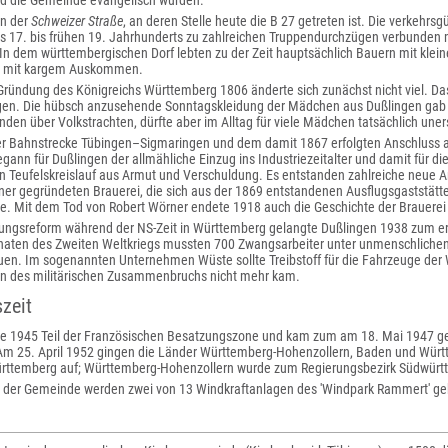
nd die Gemeinde evangelisch wurden.
an der
Schweizer Straße
, an deren Stelle heute die B 27 getreten ist. Die verkehrsg
es 17. bis frühen 19. Jahrhunderts zu zahlreichen Truppendurchzügen verbunden 
In dem württembergischen Dorf lebten zu der Zeit hauptsächlich Bauern mit kle
r mit kargem Auskommen.
Gründung des Königreichs Württemberg 1806 änderte sich zunächst nicht viel. Da
en. Die hübsch anzusehende Sonntagskleidung der Mädchen aus Dußlingen gab 
änden über Volkstrachten, dürfte aber im Alltag für viele Mädchen tatsächlich un
r Bahnstrecke Tübingen–Sigmaringen und dem damit 1867 erfolgten Anschluss 
gann für Dußlingen der allmähliche Einzug ins Industriezeitalter und damit für
en Teufelskreislauf aus Armut und Verschuldung. Es entstanden zahlreiche neue Ar
ner gegründeten Brauerei, die sich aus der 1869 entstandenen Ausflugsgaststät
te. Mit dem Tod von Robert Wörner endete 1918 auch die Geschichte der Brauerei
tungsreform während der NS-Zeit in Württemberg gelangte Dußlingen 1938 zum er
naten des Zweiten Weltkriegs mussten 700 Zwangsarbeiter unter unmenschliche
en. Im sogenannten Unternehmen Wüste sollte Treibstoff für die Fahrzeuge d
n des militärischen Zusammenbruchs nicht mehr kam.
zeit
e 1945 Teil der Französischen Besatzungszone und kam zum am 18. Mai 1947 
Am 25. April 1952 gingen die Länder Württemberg-Hohenzollern, Baden und Wür
ttemberg auf; Württemberg-Hohenzollern wurde zum Regierungsbezirk Südwürt
 der Gemeinde werden zwei von 13 Windkraftanlagen des 'Windpark Rammert' ge