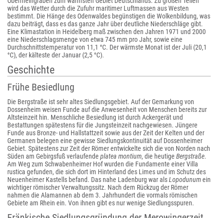
Oberrheingraben zum wärmsten Gebiet Deutschlands. Zu großen Teilen
wird das Wetter durch die Zufuhr maritimer Luftmassen aus Westen
bestimmt. Die Hänge des Odenwaldes begünstigen die Wolkenbildung, was
dazu beiträgt, dass es das ganze Jahr über deutliche Niederschläge gibt.
Eine Klimastation in Heidelberg maß zwischen den Jahren 1971 und 2000
eine Niederschlagsmenge von etwa 745 mm pro Jahr, sowie eine
Durchschnittstemperatur von 11,1 °C. Der wärmste Monat ist der Juli (20,1
°C), der kälteste der Januar (2,5 °C).
Geschichte
Frühe Besiedlung
Die Bergstraße ist sehr altes Siedlungsgebiet. Auf der Gemarkung von
Dossenheim weisen Funde auf die Anwesenheit von Menschen bereits zur
Altsteinzeit hin. Menschliche Besiedlung ist durch Ackergerät und
Bestattungen spätestens für die Jungsteinzeit nachgewiesen. Jüngere
Funde aus Bronze- und Hallstattzeit sowie aus der Zeit der Kelten und der
Germanen belegen eine gewisse Siedlungskontinuität auf Dossenheimer
Gebiet. Spätestens zur Zeit der Römer entwickelte sich die von Norden nach
Süden am Gebirgsfuß verlaufende
platea montium
, die heutige
Bergstraße
.
Am Weg zum Schwabenheimer Hof wurden die Fundamente einer Villa
rustica gefunden, die sich dort im Hinterland des Limes und im Schutz des
Neuenheimer Kastells befand. Das nahe Ladenburg war als
Lopodunum
ein
wichtiger römischer Verwaltungssitz. Nach dem Rückzug der Römer
nahmen die Alamannen ab dem 3. Jahrhundert die vormals römischen
Gebiete am Rhein ein. Von ihnen gibt es nur wenige Siedlungsspuren.
Fränkische Siedlungsgründung der Merowingerzeit