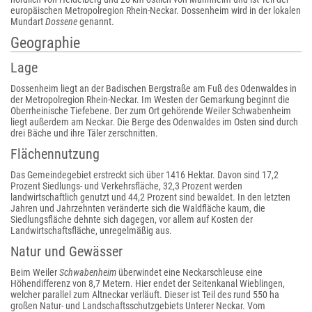
europäischen Metropolregion Rhein-Neckar. Dossenheim wird in der lokalen
Mundart
Dossene
genannt.
Geographie
Lage
Dossenheim liegt an der Badischen Bergstraße am Fuß des Odenwaldes in
der Metropolregion Rhein-Neckar. Im Westen der Gemarkung beginnt die
Oberrheinische Tiefebene. Der zum Ort gehörende Weiler Schwabenheim
liegt außerdem am Neckar. Die Berge des Odenwaldes im Osten sind durch
drei Bäche und ihre Täler zerschnitten.
Flächennutzung
Das Gemeindegebiet erstreckt sich über 1416 Hektar. Davon sind 17,2
Prozent Siedlungs- und Verkehrsfläche, 32,3 Prozent werden
landwirtschaftlich genutzt und 44,2 Prozent sind bewaldet. In den letzten
Jahren und Jahrzehnten veränderte sich die Waldfläche kaum, die
Siedlungsfläche dehnte sich dagegen, vor allem auf Kosten der
Landwirtschaftsfläche, unregelmäßig aus.
Natur und Gewässer
Beim Weiler
Schwabenheim
überwindet eine Neckarschleuse eine
Höhendifferenz von 8,7 Metern. Hier endet der Seitenkanal Wieblingen,
welcher parallel zum Altneckar verläuft. Dieser ist Teil des rund 550 ha
großen Natur- und Landschaftsschutzgebiets Unterer Neckar. Vom