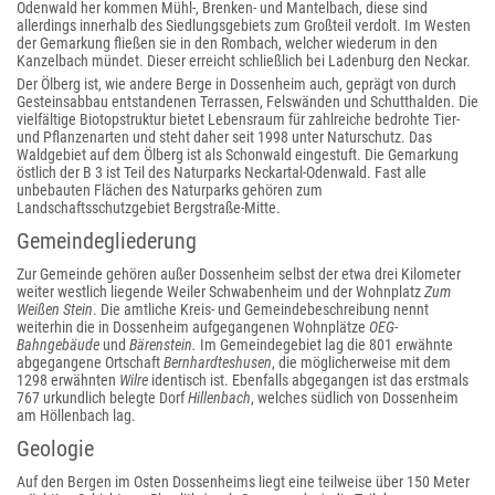
Odenwald her kommen Mühl-, Brenken- und Mantelbach, diese sind
allerdings innerhalb des Siedlungsgebiets zum Großteil verdolt. Im Westen
der Gemarkung fließen sie in den Rombach, welcher wiederum in den
Kanzelbach mündet. Dieser erreicht schließlich bei Ladenburg den Neckar.
Der Ölberg ist, wie andere Berge in Dossenheim auch, geprägt von durch
Gesteinsabbau entstandenen Terrassen, Felswänden und Schutthalden. Die
vielfältige Biotopstruktur bietet Lebensraum für zahlreiche bedrohte Tier-
und Pflanzenarten und steht daher seit 1998 unter Naturschutz. Das
Waldgebiet auf dem Ölberg ist als Schonwald eingestuft. Die Gemarkung
östlich der B 3 ist Teil des Naturparks Neckartal-Odenwald. Fast alle
unbebauten Flächen des Naturparks gehören zum
Landschaftsschutzgebiet Bergstraße-Mitte.
Gemeindegliederung
Zur Gemeinde gehören außer Dossenheim selbst der etwa drei Kilometer
weiter westlich liegende Weiler Schwabenheim und der Wohnplatz
Zum
Weißen Stein
. Die amtliche Kreis- und Gemeindebeschreibung nennt
weiterhin die in Dossenheim aufgegangenen Wohnplätze
OEG-
Bahngebäude
und
Bärenstein.
Im Gemeindegebiet lag die 801 erwähnte
abgegangene Ortschaft
Bernhardteshusen
, die möglicherweise mit dem
1298 erwähnten
Wilre
identisch ist. Ebenfalls abgegangen ist das erstmals
767 urkundlich belegte Dorf
Hillenbach
, welches südlich von Dossenheim
am Höllenbach lag.
Geologie
Auf den Bergen im Osten Dossenheims liegt eine teilweise über 150 Meter