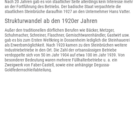
Nach 20 Jahren gab es von staatlicher Seite allerdings kein Interesse mehr
an der Fortführung des Betriebs. Der badische Staat verpachtete die
staatlichen Steinbrüche daraufhin 1927 an den Unternehmer Hans Vatter.
Strukturwandel ab den 1920er Jahren
Außer den traditionellen dörflichen Berufen wie Bäcker, Metzger,
Schuhmacher, Schreiner, Flaschner, Gemischtwarenhändler, Gastwirt usw.
gab es bis zum Ersten Weltkrieg in Dossenheim lediglich die Steinhauerei
als Erwerbsmöglichkeit. Nach 1920 kamen zu den Steinbrüchen weitere
Industriebetriebe in den Ort. Die Zahl der ortsansässigen Betriebe
verdoppelte sich von 50 im Jahr 1904 auf etwa 100 im Jahr 1939. Von
besonderer Bedeutung waren mehrere Füllhalterbetriebe u. a. ein
Zweigwerk von Faber-Castell, sowie eine anhängige Degussa-
Goldfedernschleifabteilung.
Mit dem Aufschwung der Steinhauerei ab dem frühen 19. Jahrhundert
vermehrte sich die Zahl der Häuser in Schwabenheim wieder und der Ort
entwickelte sich zu einem Straßendorf. 1925 wurde Schwabenheim
eingemeindet.
Die Weltwirtschaftskrise und die schlechte wirtschaftliche Lage in der
Folgezeit erwischten auch Dossenheim hart. 1932 waren sogar mehr als
560 Einwohner arbeitslos. Viele Betriebe und Geschäfte gerieten in
finanzielle Notlagen, was Zwangsentlassungen oder sogar deren
Schließung zur Folge hatte. Die Gemeinde versuchte auf verschiedene
Weisen die Arbeitslosigkeit zu bekämpfen, auch die Eröffnung eines neuen
Gemeindesteinbruchs war im Gespräch. Eine künstliche Arbeitsbeschaffung
beispielsweise im Wegebau entwickelte sich zu keinem großen Erfolg,
sondern brachte dem Ort hohe Schulden ein.