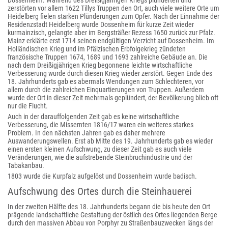
Dossenheim. Während des Dreißigjährigen Kriegs plünderten und
zerstörten vor allem 1622 Tillys Truppen den Ort, auch viele weitere Orte um
Heidelberg fielen starken Plünderungen zum Opfer. Nach der Einnahme der
Residenzstadt Heidelberg wurde Dossenheim für kurze Zeit wieder
kurmainzisch, gelangte aber im Bergsträßer Rezess 1650 zurück zur Pfalz.
Mainz erklärte erst 1714 seinen endgültigen Verzicht auf Dossenheim. Im
Holländischen Krieg und im Pfälzischen Erbfolgekrieg zündeten
französische Truppen 1674, 1689 und 1693 zahlreiche Gebäude an. Die
nach dem Dreißigjährigen Krieg begonnene leichte wirtschaftliche
Verbesserung wurde durch diesen Krieg wieder zerstört. Gegen Ende des
18. Jahrhunderts gab es abermals Wendungen zum Schlechteren, vor
allem durch die zahlreichen Einquartierungen von Truppen. Außerdem
wurde der Ort in dieser Zeit mehrmals geplündert, der Bevölkerung blieb oft
nur die Flucht.
Auch in der darauffolgenden Zeit gab es keine wirtschaftliche
Verbesserung, die Missernten 1816/17 waren ein weiteres starkes
Problem. In den nächsten Jahren gab es daher mehrere
Auswanderungswellen. Erst ab Mitte des 19. Jahrhunderts gab es wieder
einen ersten kleinen Aufschwung, zu dieser Zeit gab es auch viele
Veränderungen, wie die aufstrebende Steinbruchindustrie und der
Tabakanbau.
1803 wurde die Kurpfalz aufgelöst und Dossenheim wurde badisch.
Aufschwung des Ortes durch die Steinhauerei
In der zweiten Hälfte des 18. Jahrhunderts begann die bis heute den Ort
prägende landschaftliche Gestaltung der östlich des Ortes liegenden Berge
durch den massiven Abbau von Porphyr zu Straßenbauzwecken längs der