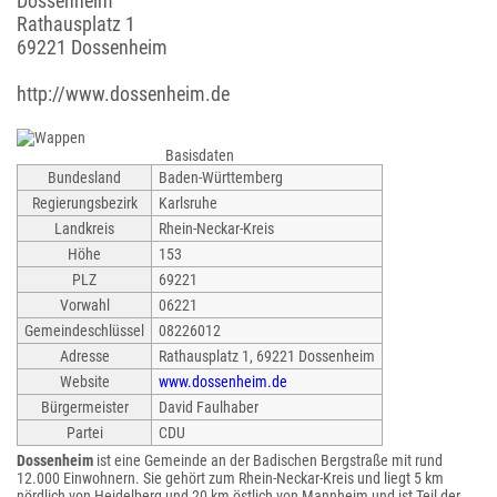
Dossenheim
Rathausplatz 1
69221 Dossenheim
http://www.dossenheim.de
Basisdaten
Bundesland
Baden-Württemberg
Regierungsbezirk
Karlsruhe
Landkreis
Rhein-Neckar-Kreis
Höhe
153
PLZ
69221
Vorwahl
06221
Gemeindeschlüssel
08226012
Adresse
Rathausplatz 1, 69221 Dossenheim
Website
www.dossenheim.de
Bürgermeister
David Faulhaber
Partei
CDU
Dossenheim
ist eine Gemeinde an der Badischen Bergstraße mit rund
12.000 Einwohnern. Sie gehört zum Rhein-Neckar-Kreis und liegt 5 km
nördlich von Heidelberg und 20 km östlich von Mannheim und ist Teil der