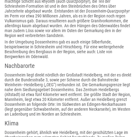
mächtige Schicht aus Rhyolith (auch
Quarzporphyr
), die Teil der
Schriesheim-Formation ist und in den Steinbrüchen des Ortes über
Jahrzehnte abgebaut wurde. Entstanden ist der
Dossenheim-Quarzporphyr
im Perm vor etwa 290 Millionen Jahren, als es in der Region noch regen
Vulkanismus gab. Daraus resultieren auch größere Granitvorkommen, die
allerdings kaum abgebaut wurden. An den Hängen des Odenwaldes findet
man zudem Löss sowie vor allem im Osten der Gemarkung den in der
Region weit verbreiteten Sandstein.
In der Umgebung Dossenheims gab es auch einige Silberfunde,
beispielsweise in Schriesheim und Hirschberg. Für eine weitergehende
Beschreibung des Bergbaus in der Region, siehe auch: Liste von
Bergwerken im Odenwald.
Nachbarorte
Dossenheim liegt direkt nördlich der Großstadt Heidelberg, mit der es direkt
durch die Bundesstraße 3, sowie per Schiene durch die Bahnstrecke
Weinheim–Heidelberg („OEG“) verbunden ist. Die Gemarkungsgrenze liegt
nahe dem Siedlungsgebiet Dossenheims. Das Zentrum Heidelbergs
(Altstadt) ist etwa fünf Kilometer weit entfernt. Die größte Stadt der Region,
Mannheim, liegt etwa 20 Kilometer entfernt. Außer an Heidelberg grenzt
Dossenheim an folgende Orte: Im Südwesten an Edingen-Neckarhausen
(liegt gegenüber Schwabenheim, auf der anderen Neckarseite), im Westen
an Ladenburg und im Norden an Schriesheim.
Klima
Dossenheim gehört, ähnlich wie Heidelberg, mit der geschützten Lage im