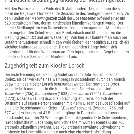
Mit den Franken ab dem Ende des 5. Jahrhunderts beginnt dann die sich
bis in die Gegenwart fortsetzende Geschichte des heutigen Dossenheim. Zu
den Funden der Merowingerzeit zählt der
Dossenheimer Schädel
einer um
520 bestatteten Frau, der im Kindesalter künstlich verlängert wurde. Der
älteste Siedlungskern von Dossenheim liegt am Ausgang des Mühltals, auf
dem angehäuften Schuttkegel von Brenkenbach und Mühlbach, wo die
Siedlung geschützt und am Wasser lag. Von hier aus konnte man auch bei
Gefahrensituationen schnell in den Wald fliehen, der natürlich zusätzlich als
wichtige Nahrungsquelle diente. Die umliegenden Hänge boten sich
außerdem gut für den Weinanbau an. Den topographischen Gegebenheiten
bildete sich die Siedlung als Haufendorf aus.
Zugehörigkeit zum Kloster Lorsch
Die erste Nennung der Siedlung findet sich zum Jahr 766 im Lorscher
Codex, als der Verkauf eines Weinbergs in Dossenheim durch den Mönch
Segwin an das Kloster Lorsch beurkundet wurde. Der Name des Ortes
variierte in Urkunden bis in die frühe Neuzeit. Schreibweisen sind
Tossenheim
(786),
Dohssenheim
(1033),
Dussinheim
(1206),
Tussenheim
(1273),
Dosanaw
(1504) usw. Die Forschung ist uneins, ob sich der
Ortsname auf einen Personennamen mit -heim („Heim des Dosso“) oder auf
eine alte Bezeichnung für Kiefern („Dossen“) bezieht. Zwischen 766 und
877 wurden insgesamt 41 Besitzübergänge in Dossenheim an Lorsch
beurkundet, darunter 23 Weinberge. Die umliegenden Orte Schwabenheim,
Handschuhsheim, Ladenburg und Schriesheim wurden ebenfalls um 760
erstmals urkundlich erwähnt. Das 763 erstmals erwähnte Schwabenheim
umfasste im Hochmittelalter nur noch eine einzelne Hofsiedlung.