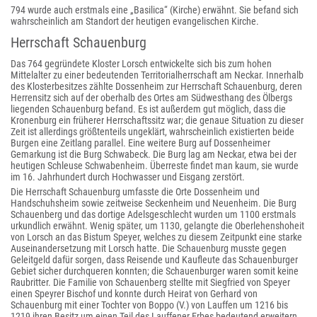
794 wurde auch erstmals eine „Basilica“ (Kirche) erwähnt. Sie befand sich
wahrscheinlich am Standort der heutigen evangelischen Kirche.
Herrschaft Schauenburg
Das 764 gegründete Kloster Lorsch entwickelte sich bis zum hohen
Mittelalter zu einer bedeutenden Territorialherrschaft am Neckar. Innerhalb
des Klosterbesitzes zählte Dossenheim zur Herrschaft Schauenburg, deren
Herrensitz sich auf der oberhalb des Ortes am Südwesthang des Ölbergs
liegenden Schauenburg befand. Es ist außerdem gut möglich, dass die
Kronenburg ein früherer Herrschaftssitz war; die genaue Situation zu dieser
Zeit ist allerdings größtenteils ungeklärt, wahrscheinlich existierten beide
Burgen eine Zeitlang parallel. Eine weitere Burg auf Dossenheimer
Gemarkung ist die Burg Schwabeck. Die Burg lag am Neckar, etwa bei der
heutigen Schleuse Schwabenheim. Überreste findet man kaum, sie wurde
im 16. Jahrhundert durch Hochwasser und Eisgang zerstört.
Die Herrschaft Schauenburg umfasste die Orte Dossenheim und
Handschuhsheim sowie zeitweise Seckenheim und Neuenheim. Die Burg
Schauenberg und das dortige Adelsgeschlecht wurden um 1100 erstmals
urkundlich erwähnt. Wenig später, um 1130, gelangte die Oberlehenshoheit
von Lorsch an das Bistum Speyer, welches zu diesem Zeitpunkt eine starke
Auseinandersetzung mit Lorsch hatte. Die Schauenburg musste gegen
Geleitgeld dafür sorgen, dass Reisende und Kaufleute das Schauenburger
Gebiet sicher durchqueren konnten; die Schauenburger waren somit keine
Raubritter. Die Familie von Schauenberg stellte mit Siegfried von Speyer
einen Speyrer Bischof und konnte durch Heirat von Gerhard von
Schauenburg mit einer Tochter von Boppo (V.) von Lauffen um 1216 bis
1219 ihren Besitz um einen Teil des Lauffener Erbes bedeutend erweitern.