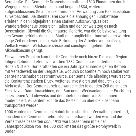
Bergstraße. Die Gemeinde Dossenheim hatte ab 1813 Einnahmen durch
Wegegeld zu den Steinbrüchen und begann 1834, weiteres
aufgeschlossenes Gelände in kommunaler Verwaltung zum Gesteinsabbau
zu verpachten. Die Steinhauerei sowie die anhängigen Fuhrbetriebe
erlebten in den Folgejahren einen starken Aufschwung, selbst
Wanderarbeiter aus Österreich, Italien und der Schweiz zog es nach
Dossenheim. Obwohl die Steinhauerei florierte, war die Selbstverwaltung
des Gesamtbetriebs durch die Stadt eher unglücklich. Innovationen wurden
lange Zeit erschwert, die soziale Betreuung der Arbeiter vernachlässigt.
Vielfach wurden Wirtshausexzesse und sonstiger ungehemmter
Alkoholkonsum gerügt.
Ein weiteres Problem kam für die Gemeinde noch hinzu: Die in der Region
tätigen Gebrüder Leferenz erwarben 1882 Grundstücke unterhalb des
Hohen Nistlers. Dort eröffneten sie ein Jahr später ihren eigenen Betrieb
mit Verladewerk an der Bergstraße, wodurch Dossenheim noch stärker von
der Steinbrucharbeit bestimmt wurde. Der Gemeinde allerdings verursachte
die Konkurrenz starken Druck, weiter zu investieren und dadurch viele
Mehrkosten. Der Gemeindebetrieb wurde in der folgenden Zeit durch den
Einsatz von Dampfmaschinen, den Bau neuer Werksanlagen, der Errichtung
eines neuen Verladewerks und der Inbetriebnahme von Seilbahnen
modernisiert. Außerdem konnte das Gestein nun über die Eisenbahn
transportiert werden.
1908 wurden die Gemeindesteinbrüche in staatliche Verwaltung überführt,
nachdem die Gemeinde mehrmals dazu gedrängt worden war, und die
Verhältnisse besserten sich. 1913 war Dossenheim mit einer
Jahresproduktion von 184.000 Kubikmeter das größte Porphyrwerk in
Baden.