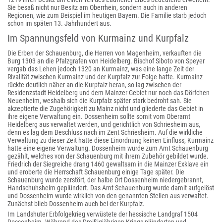
Sie besaß nicht nur Besitz am Oberrhein, sondern auch in anderen
Regionen, wie zum Beispiel im heutigen Bayern. Die Familie starb jedoch
schon im späten 13. Jahrhundert aus.
Im Spannungsfeld von Kurmainz und Kurpfalz
Die Erben der Schauenburg, die Herren von Magenheim, verkauften die
Burg 1303 an die Pfalzgrafen von Heidelberg. Bischof Siboto von Speyer
vergab das Lehen jedoch 1320 an Kurmainz, was eine lange Zeit der
Rivalität zwischen Kurmainz und der Kurpfalz zur Folge hatte. Kurmainz
rückte deutlich näher an die Kurpfalz heran, so lag zwischen der
Residenzstadt Heidelberg und dem Mainzer Gebiet nur noch das Dörfchen
Neuenheim, weshalb sich die Kurpfalz später stark bedroht sah. Sie
akzeptierte die Zugehörigkeit zu Mainz nicht und gliederte das Gebiet in
ihre eigene Verwaltung ein. Dossenheim sollte somit vom Oberamt
Heidelberg aus verwaltet werden, und gerichtlich von Schriesheim aus,
denn es lag dem Beschluss nach im Zent Schriesheim. Auf die wirkliche
Verwaltung zu dieser Zeit hatte diese Einordnung keinen Einfluss, Kurmainz
hatte eine eigene Verwaltung. Dossenheim wurde zum Amt Schauenburg
gezählt, welches von der Schauenburg mit ihrem Zubehör gebildet wurde.
Friedrich der Siegreiche drang 1460 gewaltsam in die Mainzer Exklave ein
und eroberte die Herrschaft Schauenburg einige Tage später. Die
Schauenburg wurde zerstört, der halbe Ort Dossenheim niedergebrannt,
Handschuhsheim geplündert. Das Amt Schauenburg wurde damit aufgelöst
und Dossenheim wurde wirklich von den genannten Stellen aus verwaltet.
Zunächst blieb Dossenheim auch bei der Kurpfalz.
Im Landshuter Erbfolgekrieg verwüstete der hessische Landgraf 1504