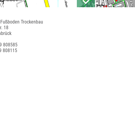
 Fußboden Trockenbau
r. 18
nbrück
39 808585
9 808115