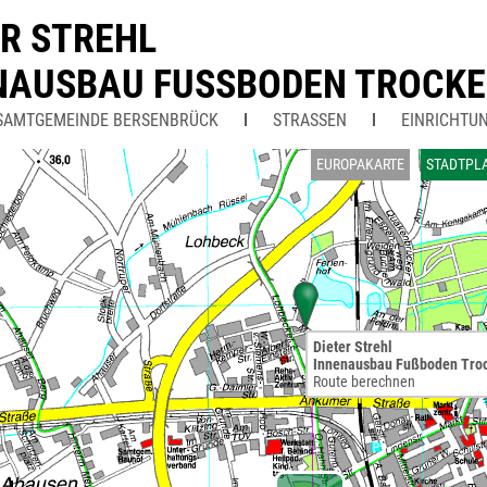
ER STREHL
NAUSBAU FUSSBODEN TROCK
SAMTGEMEINDE BERSENBRÜCK
STRASSEN
EINRICHTU
EUROPAKARTE
STADTPL
Dieter Strehl
Innenausbau Fußboden Tro
Route berechnen