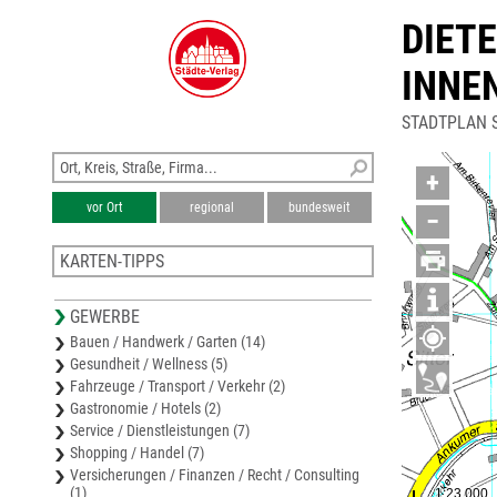
DIET
INNE
STADTPLAN 
+
vor Ort
regional
bundesweit
−
KARTEN-TIPPS
Stadtplan Artland
GEWERBE
Stadtplan Essen (Oldenburg)
Bauen / Handwerk / Garten (14)
Stadtplan Bramsche
Gesundheit / Wellness (5)
Stadtplan Neuenkirchen
Fahrzeuge / Transport / Verkehr (2)
Stadtplan Wallenhorst
Gastronomie / Hotels (2)
Service / Dienstleistungen (7)
Shopping / Handel (7)
Versicherungen / Finanzen / Recht / Consulting
(1)