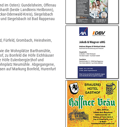
nd im Osten): Gundelsheim, Offenau
hardt (beide Landkreis Heilbronn),
ckar-Odenwald-Kreis), Siegelsbach
 und Siegelsbach ist Bad Rappenau
ld, Fürfeld, Grombach, Heinsheim,
wie die Wohnplätze Barthsmühle,
f, zu Bonfeld die Höfe Eichhäuser
e Höfe Eulenberg(er)hof und
Wohnplatz Neumühle. Abgegangene,
sen auf Markung Bonfeld, Hurenfurt