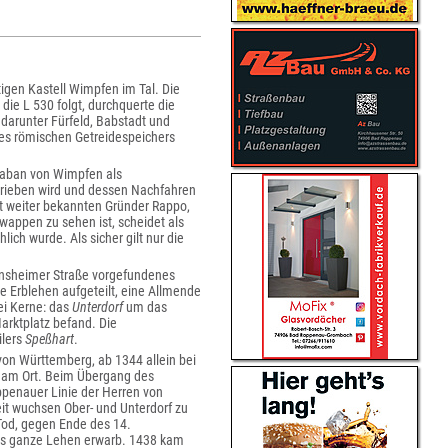
igen Kastell Wimpfen im Tal. Die
ie L 530 folgt, durchquerte die
arunter Fürfeld, Babstadt und
nes römischen Getreidespeichers
 Raban von Wimpfen als
hrieben wird und dessen Nachfahren
t weiter bekannten Gründer Rappo,
swappen zu sehen ist, scheidet als
ch wurde. Als sicher gilt nur die
Heinsheimer Straße vorgefundenes
e Erblehen aufgeteilt, eine Allmende
wei Kerne: das
Unterdorf
um das
arktplatz befand. Die
ilers
Speßhart
.
von Württemberg, ab 1344 allein bei
 am Ort. Beim Übergang des
penauer Linie der Herren von
eit wuchsen Ober- und Unterdorf zu
od, gegen Ende des 14.
das ganze Lehen erwarb. 1438 kam