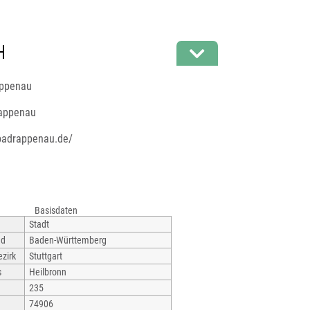
appenau
appenau
badrappenau.de/
Basisdaten
Stadt
nd
Baden-Württemberg
zirk
Stuttgart
s
Heilbronn
235
74906