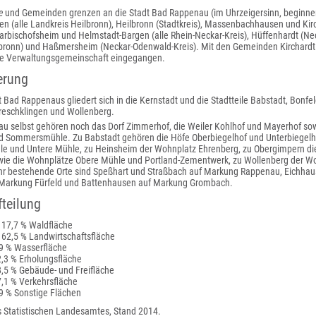
e
und Gemeinden grenzen an die Stadt Bad Rappenau (im Uhrzeigersinn, beginne
 (alle Landkreis Heilbronn), Heilbronn (Stadtkreis), Massenbachhausen und Kirc
arbischofsheim und Helmstadt-Bargen (alle Rhein-Neckar-Kreis), Hüffenhardt (Ne
lbronn) und Haßmersheim (Neckar-Odenwald-Kreis). Mit den Gemeinden Kirchardt
te Verwaltungsgemeinschaft eingegangen.
erung
 Bad Rappenaus gliedert sich in die Kernstadt und die Stadtteile Babstadt, Bonfe
reschklingen und Wollenberg.
u selbst gehören noch das Dorf Zimmerhof, die Weiler Kohlhof und Mayerhof so
 Sommersmühle. Zu Babstadt gehören die Höfe Oberbiegelhof und Unterbiegelho
le und Untere Mühle, zu Heinsheim der Wohnplatz Ehrenberg, zu Obergimpern di
ie die Wohnplätze Obere Mühle und Portland-Zementwerk, zu Wollenberg der 
hr bestehende Orte sind Speßhart und Straßbach auf Markung Rappenau, Eichhau
uf Markung Fürfeld und Battenhausen auf Markung Grombach.
teilung
 17,7 % Waldfläche
 62,5 % Landwirtschaftsfläche
,9 % Wasserfläche
2,3 % Erholungsfläche
8,5 % Gebäude- und Freifläche
7,1 % Verkehrsfläche
,9 % Sonstige Flächen
 Statistischen Landesamtes, Stand 2014.