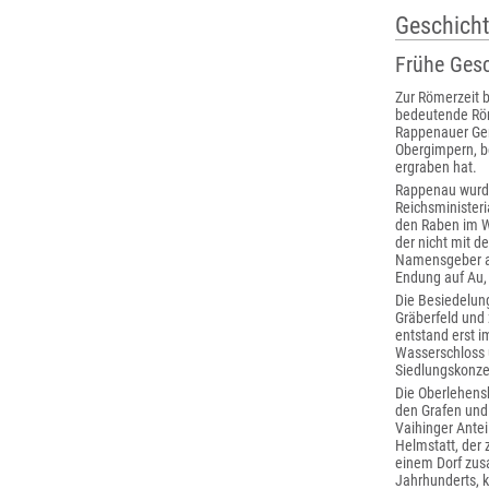
Geschich
Frühe Ges
Zur Römerzeit b
bedeutende Röm
Rappenauer Gem
Obergimpern, b
ergraben hat.
Rappenau wurd
Reichsminister
den Raben im W
der nicht mit d
Namensgeber aus
Endung auf Au, 
Die Besiedelung
Gräberfeld und 
entstand erst i
Wasserschloss
Siedlungskonzen
Die Oberlehens
den Grafen und
Vaihinger Ante
Helmstatt, der 
einem Dorf zus
Jahrhunderts, 