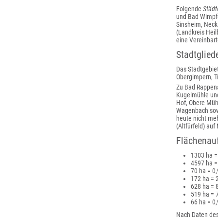
Folgende
Städt
und Bad Wimpfen
Sinsheim, Neck
(Landkreis Hei
eine Vereinbar
Stadtglied
Das Stadtgebiet
Obergimpern, T
Zu Bad Rappena
Kugelmühle und
Hof, Obere Müh
Wagenbach sow
heute nicht me
(Altfürfeld) a
Flächenauf
1303 ha =
4597 ha =
70 ha = 0
172 ha = 
628 ha = 
519 ha = 
66 ha = 0
Nach Daten des