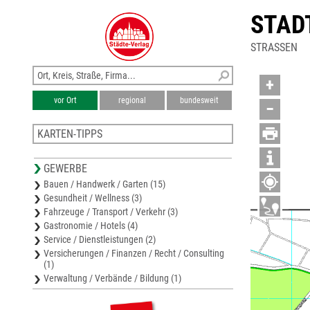
STAD
STRASSEN
+
vor Ort
regional
bundesweit
−
KARTEN-TIPPS
Stadtplan Leingarten
GEWERBE
Stadtplan Bad Friedrichshall
Bauen / Handwerk / Garten (15)
Karte Neckar-Odenwald-Kreis
Gesundheit / Wellness (3)
Stadtplan Mosbach
Fahrzeuge / Transport / Verkehr (3)
Stadtplan Neckarsulm
Gastronomie / Hotels (4)
Service / Dienstleistungen (2)
Versicherungen / Finanzen / Recht / Consulting
(1)
Verwaltung / Verbände / Bildung (1)