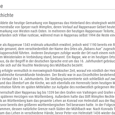
te
chichte
ildete die heutige Gemarkung von Rappenau das Hinterland des strategisch wicht
erstraße von Speyer nach Wimpfen, deren Verlauf auf Rappenauer Gebiet heute d
arkung von Westen nach Osten. In mehreren der heutigen Rappenauer Teilorte, d
efanden sich Villae rusticae, während man in Rappenau selbst 1994 die Reste ei
e als
Rappenaw
1343 erstmals urkundlich erwähnt, jedoch wird 1190 bereits ein
iale genannt, dem verschiedentlich der Name des Ortes als „Rabans Aue“ zugesc
appenschild führten. Anderen Deutungen zufolge wurde der Ort nach einem nich
em Ministerialen in Verbindung stand, benannt. Ein Rappe, wie er im heutigen Ort
, da der Begriff in der deutschen Sprache erst um das 16. Jahrhundert gebräuchli
die sich auf die feuchte Niederung des Mühlbachs bezieht.
 erfolgte vermutlich in merowingisch-fränkischer Zeit, worauf ein nördlich der 
zahlreiche Keramikfunde hindeuten. Der Besitz war in aus Einzelhöfen bestehend
m Verlauf des 14. Jahrhunderts. Die Siedlung konzentrierte sich schließlich auf z
 und das
Oberdorf
um die Kirche, wo sich ebenfalls ein Herrensitz beim heutigen M
tration führte im späten Mittelalter zur Aufgabe des nordwestlich gelegenen We
herrschaft über Rappenau lag bis 1339 bei den Grafen von Vaihingen und Grafen 
 späteren Herzögen von Württemberg. Außerdem hatte das Stift Wimpfen Rechte
ils an Württemberg kam das gesamte Lehen an Konrad von Helmstatt aus der Rap
zuvor bereits den größeren württembergischen Teil besessen hatte. In der Folgez
ammen, dessen natürliche Grenze nach Süden der Mühlbach war. Nach Konrads T
kam das Lehen in verschiedene Hände, bevor Peter von Helmstatt 1436 wieder 