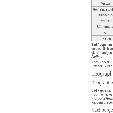
Vorwahl
Gemeindeschl
Gliederun
Website
Bürgermeis
Amt
Partei
Bad Rappenau
nordwestlich v
gleichnamigen
Stuttgart
.
Nach Neckarsul
Oktober 1973 di
Geograph
Geographi
Bad Rappenau li
Hochfläche, wä
wichtigste Gewä
Rappenau, spei
Nachbarg