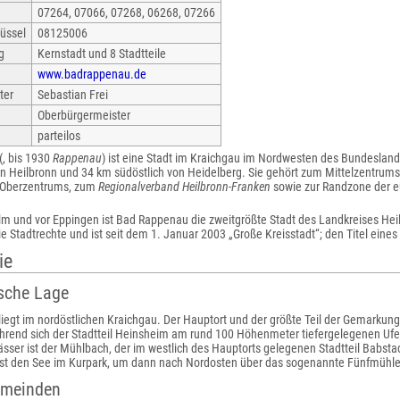
07264, 07066, 07268, 06268, 07266
üssel
08125006
g
Kernstadt und 8 Stadtteile
www.badrappenau.de
ter
Sebastian Frei
Oberbürgermeister
parteilos
(, bis 1930
Rappenau
) ist eine Stadt im Kraichgau im Nordwesten des Bundesla
on Heilbronn und 34 km südöstlich von Heidelberg. Sie gehört zum Mittelzentrum
 Oberzentrums, zum
Regionalverband Heilbronn-Franken
sowie zur Randzone der 
m und vor Eppingen ist Bad Rappenau die zweitgrößte Stadt des Landkreises Heil
e Stadtrechte und ist seit dem 1. Januar 2003 „Große Kreisstadt“; den Titel eines 
ie
sche Lage
egt im nordöstlichen Kraichgau. Der Hauptort und der größte Teil der Gemarkung 
hrend sich der Stadtteil Heinsheim am rund 100 Höhenmeter tiefergelegenen Ufe
sser ist der Mühlbach, der im westlich des Hauptorts gelegenen Stadtteil Babstad
st den See im Kurpark, um dann nach Nordosten über das sogenannte Fünfmühle
emeinden