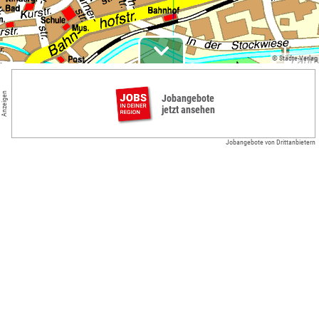
© Städte-Verlag
Anzeigen
Jobangebote
jetzt ansehen
Jobangebote von Drittanbietern