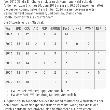
(vor 2019 36; die Erhöhung erfolgte nach Kommunalwahlrecht, da
Andernach zum Stichtag 30. Juni 2018 mehr als 30.000 Einwohner hatte),
die bei der Kommunalwahl am 9. Juni 2024 in einer personalisierten
Verhältniswahl gewählt wurden, und dem hauptamtlichen
Oberbürgermeister als Vorsitzendem.
Die Sitzverteilung im Stadtrat:
Wahl
SPD
CDU
AfD
FDP
GRÜNE
FWG
LINKE
FWM³
REP
Ges
2024
9
12
–
1
4
14
–
–
–
4
Si
2019
13
14
2
1
4
6
0
0
–
4
Si
2014
12
14
–
1
3
4
1
–
1
3
Si
2009
13
14
–
1
2
5
1
–
0
3
Si
2004
12
17
–
0
2
5
–
–
0
3
Si
1999
13
18
–
–
1
4
–
–
–
3
Si
FWG = Freie Wählergruppe Andernach e. V.
FWM³ = Freie Wähler Mutig-Modern-Menschlich
Aufgrund der Besonderheiten des rheinland-pfälzischen Wahlsystems bei
den Kommunalwahlen (personalisierte Verhältniswahl) sind die in der
Graphik dargestellten prozentualen Stimmanteile als „gewichtete