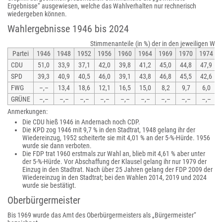
Ergebnisse“ ausgewiesen, welche das Wahlverhalten nur rechnerisch
wiedergeben können.
Wahlergebnisse 1946 bis 2024
Stimmenanteile (in %) der in den jeweiligen Wah
Partei
1946
1948
1952
1956
1960
1964
1969
1970
1974
CDU
51,0
33,9
37,1
42,0
39,8
41,2
45,0
44,8
47,9
SPD
39,3
40,9
40,5
46,0
39,1
43,8
46,8
45,5
42,6
FWG
–,–
13,4
18,6
12,1
16,5
15,0
8,2
9,7
6,0
GRÜNE
–,–
–,–
–,–
–,–
–,–
–,–
–,–
–,–
–,–
Anmerkungen:
Die CDU hieß 1946 in Andernach noch CDP.
Die KPD zog 1946 mit 9,7 % in den Stadtrat, 1948 gelang ihr der
Wiedereinzug, 1952 scheiterte sie mit 4,01 % an der 5-%-Hürde. 1956
wurde sie dann verboten.
Die FDP trat 1960 erstmals zur Wahl an, blieb mit 4,61 % aber unter
der 5-%-Hürde. Vor Abschaffung der Klausel gelang ihr nur 1979 der
Einzug in den Stadtrat. Nach über 25 Jahren gelang der FDP 2009 der
Wiedereinzug in den Stadtrat; bei den Wahlen 2014, 2019 und 2024
wurde sie bestätigt.
Oberbürgermeister
Bis 1969 wurde das Amt des Oberbürgermeisters als „Bürgermeister“