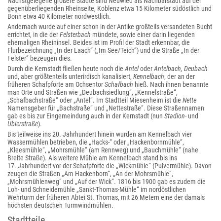
Nächstgelegene größere Städte sind Neuwied als Nachbarstadt auf der
gegenüberliegenden Rheinseite, Koblenz etwa 15 Kilometer südöstlich und
Bonn etwa 40 Kilometer nordwestlich.
Andernach wurde auf einer schon in der Antike großteils versandeten Bucht
errichtet, in die der
Felsterbach
mündete, sowie einer darin liegenden
ehemaligen Rheininsel. Beides ist im Profil der Stadt erkennbar, die
Flurbezeichnung „In der Laach“ („Im See/Teich“) und die Straße „In der
Felster“ bezeugen dies.
Durch die Kernstadt fließen heute noch die
Antel
oder
Antelbach, Deubach
und, aber größtenteils unterirdisch kanalisiert,
Kennelbach
, der an der
früheren Schafpforte am Ochsentor
Schafbach
hieß. Nach ihnen benannte
man Orte und Straßen wie „Deubachsiedlung“, „Kennelstraße“,
„Schafbachstraße“ oder „Antel“. Im Stadtteil Miesenheim ist die
Nette
Namensgeber für „Bachstraße“ und „Nettestraße“. Diese Straßennamen
gab es bis zur Eingemeindung auch in der Kernstadt (nun
Stadion-
und
Ubierstraße
).
Bis teilweise ins 20. Jahrhundert hinein wurden am Kennelbach vier
Wassermühlen betrieben, die „Hacks-“ oder „Hackenbornmühle“,
„Kleesmühle“, „Mohrsmühle“ (am Rennweg) und „Bauchmühle“ (nahe
Breite Straße). Als weitere Mühle am Kennelbach stand bis ins
17. Jahrhundert vor der Schafpforte die „Wickmühle“ (Pulvermühle). Davon
zeugen die Straßen „Am Hackenborn“, „An der Mohrsmühle“,
„Mohrsmühlenweg“ und „Auf der Wick“. 1816 bis 1900 gab es zudem die
Loh- und Schneidemühle „Sankt-Thomas-Mühle“ im nordöstlichen
Wehrturm der früheren Abtei St. Thomas, mit 26 Metern eine der damals
höchsten deutschen Turmwindmühlen.
Stadtteile