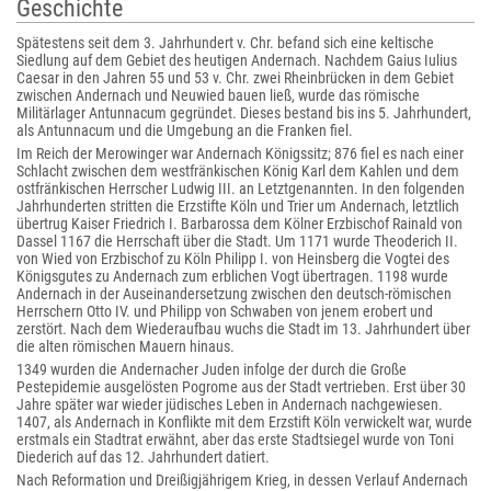
Geschichte
Spätestens seit dem 3. Jahrhundert v. Chr. befand sich eine keltische
Siedlung auf dem Gebiet des heutigen Andernach. Nachdem Gaius Iulius
Caesar in den Jahren 55 und 53 v. Chr. zwei Rheinbrücken in dem Gebiet
zwischen Andernach und Neuwied bauen ließ, wurde das römische
Militärlager Antunnacum gegründet. Dieses bestand bis ins 5. Jahrhundert,
als Antunnacum und die Umgebung an die Franken fiel.
Im Reich der Merowinger war Andernach Königssitz; 876 fiel es nach einer
Schlacht zwischen dem westfränkischen König Karl dem Kahlen und dem
ostfränkischen Herrscher Ludwig III. an Letztgenannten. In den folgenden
Jahrhunderten stritten die Erzstifte Köln und Trier um Andernach, letztlich
übertrug Kaiser Friedrich I. Barbarossa dem Kölner Erzbischof Rainald von
Dassel 1167 die Herrschaft über die Stadt. Um 1171 wurde Theoderich II.
von Wied von Erzbischof zu Köln Philipp I. von Heinsberg die Vogtei des
Königsgutes zu Andernach zum erblichen Vogt übertragen. 1198 wurde
Andernach in der Auseinandersetzung zwischen den deutsch-römischen
Herrschern Otto IV. und Philipp von Schwaben von jenem erobert und
zerstört. Nach dem Wiederaufbau wuchs die Stadt im 13. Jahrhundert über
die alten römischen Mauern hinaus.
1349 wurden die Andernacher Juden infolge der durch die Große
Pestepidemie ausgelösten Pogrome aus der Stadt vertrieben. Erst über 30
Jahre später war wieder jüdisches Leben in Andernach nachgewiesen.
1407, als Andernach in Konflikte mit dem Erzstift Köln verwickelt war, wurde
erstmals ein Stadtrat erwähnt, aber das erste Stadtsiegel wurde von Toni
Diederich auf das 12. Jahrhundert datiert.
Nach Reformation und Dreißigjährigem Krieg, in dessen Verlauf Andernach