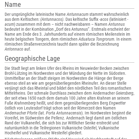
Name
Der ursprüngliche lateinische Name
Antunnacum
stammt wahrscheinlich
aus dem Keltischen:
(Antunnacos)
. Das keltische Suffix
-acos
(latinisiert
-
acum
) zusammen mit dem – nicht nachweisbaren – Namen
Antunnus
bedeutet in der Kombination „Dorf des Antunnus“. Erstmals erscheint der
Name am Ende des 3. Jahrhunderts auf einem römischen Meilenstein im
heute belgischen Tongern, dem römischen
Aduatuca Tongrorum
. In einem
römischen Straßenverzeichnis taucht dann später die Bezeichnung
Antonnaco
auf.
Geographische Lage
Die Stadt liegt am linken Ufer des Rheins im Neuwieder Becken zwischen
Brohl-Lützing im Nordwesten und der Mündung der Nette im Südosten.
Unmittelbar an der Stadt steigen im Nordwesten die Hänge der Berge
ebenso steil an wie am gegenüberliegenden Rheinufer. An dieser Stelle
verjüngt sich das Rheintal und bildet den nördlichen Teil des romantischen
Mittelrheins. Der schmale Durchlass zwischen dem Andernacher
Geiersberg
,
der seit etwa 1650 nach dem damals 100 Jahre alten
Krahnen
an seinem
Fuße
Krahnenberg
heißt, und dem gegenüberliegenden Berg
Engwetter
östlich von Leutesdorf trägt schon seit der Römerzeit den Namen
Andernacher Pforte
(lat.
Porta Antunnacensis
). Im Nordwesten beginnt die
Voreifel, im Südwesten die Pellenz. Andernach liegt damit am östlichen
Rand der Vulkaneifel, die sich bis zur Wittlicher Senke erstreckt und
naturräumlich in die Teilregionen Vulkanische Osteifel, Vulkanische
Hocheifel und Vulkanische Westeifel gliedert.