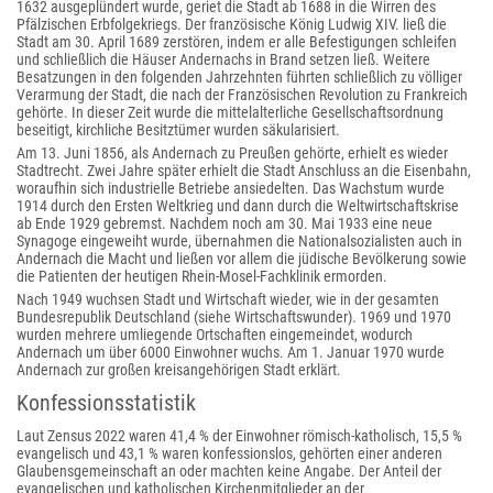
1632 ausgeplündert wurde, geriet die Stadt ab 1688 in die Wirren des
Pfälzischen Erbfolgekriegs. Der französische König Ludwig XIV. ließ die
Stadt am 30. April 1689 zerstören, indem er alle Befestigungen schleifen
und schließlich die Häuser Andernachs in Brand setzen ließ. Weitere
Besatzungen in den folgenden Jahrzehnten führten schließlich zu völliger
Verarmung der Stadt, die nach der Französischen Revolution zu Frankreich
gehörte. In dieser Zeit wurde die mittelalterliche Gesellschaftsordnung
beseitigt, kirchliche Besitztümer wurden säkularisiert.
Am 13. Juni 1856, als Andernach zu Preußen gehörte, erhielt es wieder
Stadtrecht. Zwei Jahre später erhielt die Stadt Anschluss an die Eisenbahn,
woraufhin sich industrielle Betriebe ansiedelten. Das Wachstum wurde
1914 durch den Ersten Weltkrieg und dann durch die Weltwirtschaftskrise
ab Ende 1929 gebremst. Nachdem noch am 30. Mai 1933 eine neue
Synagoge eingeweiht wurde, übernahmen die Nationalsozialisten auch in
Andernach die Macht und ließen vor allem die jüdische Bevölkerung sowie
die Patienten der heutigen Rhein-Mosel-Fachklinik ermorden.
Nach 1949 wuchsen Stadt und Wirtschaft wieder, wie in der gesamten
Bundesrepublik Deutschland (siehe Wirtschaftswunder). 1969 und 1970
wurden mehrere umliegende Ortschaften eingemeindet, wodurch
Andernach um über 6000 Einwohner wuchs. Am 1. Januar 1970 wurde
Andernach zur großen kreisangehörigen Stadt erklärt.
Konfessionsstatistik
Laut Zensus 2022 waren 41,4 % der Einwohner römisch-katholisch, 15,5 %
evangelisch und 43,1 % waren konfessionslos, gehörten einer anderen
Glaubensgemeinschaft an oder machten keine Angabe. Der Anteil der
evangelischen und katholischen Kirchenmitglieder an der