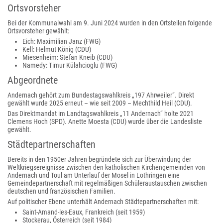
Ortsvorsteher
Bei der Kommunalwahl am 9. Juni 2024 wurden in den Ortsteilen folgende
Ortsvorsteher gewählt:
Eich: Maximilian Janz (FWG)
Kell: Helmut König (CDU)
Miesenheim: Stefan Kneib (CDU)
Namedy: Timur Külahcioglu (FWG)
Abgeordnete
Andernach gehört zum Bundestagswahlkreis „197 Ahrweiler“. Direkt
gewählt wurde 2025 erneut – wie seit 2009 – Mechthild Heil (CDU).
Das Direktmandat im Landtagswahlkreis „11 Andernach“ holte 2021
Clemens Hoch (SPD). Anette Moesta (CDU) wurde über die Landesliste
gewählt.
Städtepartnerschaften
Bereits in den 1950er Jahren begründete sich zur Überwindung der
Weltkriegsereignisse zwischen den katholischen Kirchengemeinden von
Andernach und Toul am Unterlauf der Mosel in Lothringen eine
Gemeindepartnerschaft mit regelmäßigen Schüleraustauschen zwischen
deutschen und französischen Familien.
Auf politischer Ebene unterhält Andernach Städtepartnerschaften mit:
Saint-Amand-les-Eaux, Frankreich (seit 1959)
Stockerau, Österreich (seit 1984)