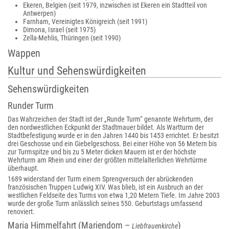
Ekeren, Belgien (seit 1979, inzwischen ist Ekeren ein Stadtteil von
Antwerpen)
Farnham, Vereinigtes Königreich (seit 1991)
Dimona, Israel (seit 1975)
Zella-Mehlis, Thüringen (seit 1990)
Wappen
Kultur und Sehenswürdigkeiten
Sehenswürdigkeiten
Runder Turm
Das Wahrzeichen der Stadt ist der „Runde Turm“ genannte Wehrturm, der
den nordwestlichen Eckpunkt der Stadtmauer bildet. Als Wartturm der
Stadtbefestigung wurde er in den Jahren 1440 bis 1453 errichtet. Er besitzt
drei Geschosse und ein Giebelgeschoss. Bei einer Höhe von 56 Metern bis
zur Turmspitze und bis zu 5 Meter dicken Mauern ist er der höchste
Wehrturm am Rhein und einer der größten mittelalterlichen Wehrtürme
überhaupt.
1689 widerstand der Turm einem Sprengversuch der abrückenden
französischen Truppen Ludwig XIV. Was blieb, ist ein Ausbruch an der
westlichen Feldseite des Turms von etwa 1,20 Metern Tiefe. Im Jahre 2003
wurde der große Turm anlässlich seines 550. Geburtstags umfassend
renoviert.
Maria Himmelfahrt (Mariendom –
)
Liebfrauenkirche