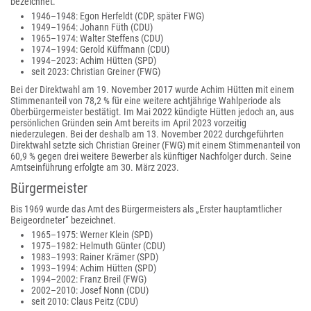
bezeichnet.
1946–1948: Egon Herfeldt (CDP, später FWG)
1949–1964: Johann Füth (CDU)
1965–1974: Walter Steffens (CDU)
1974–1994: Gerold Küffmann (CDU)
1994–2023: Achim Hütten (SPD)
seit 2023: Christian Greiner (FWG)
Bei der Direktwahl am 19. November 2017 wurde Achim Hütten mit einem
Stimmenanteil von 78,2 % für eine weitere achtjährige Wahlperiode als
Oberbürgermeister bestätigt. Im Mai 2022 kündigte Hütten jedoch an, aus
persönlichen Gründen sein Amt bereits im April 2023 vorzeitig
niederzulegen. Bei der deshalb am 13. November 2022 durchgeführten
Direktwahl setzte sich Christian Greiner (FWG) mit einem Stimmenanteil von
60,9 % gegen drei weitere Bewerber als künftiger Nachfolger durch. Seine
Amtseinführung erfolgte am 30. März 2023.
Bürgermeister
Bis 1969 wurde das Amt des Bürgermeisters als „Erster hauptamtlicher
Beigeordneter“ bezeichnet.
1965–1975: Werner Klein (SPD)
1975–1982: Helmuth Günter (CDU)
1983–1993: Rainer Krämer (SPD)
1993–1994: Achim Hütten (SPD)
1994–2002: Franz Breil (FWG)
2002–2010: Josef Nonn (CDU)
seit 2010: Claus Peitz (CDU)