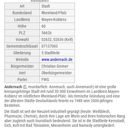
Basisdaten
Art
Stadt
Bundesland
Rheinland-Pfalz
Landkreis
Mayen-Koblenz
Höhe
60
PLZ
56626
Vorwahl
02632, 02636 (Kell)
Gemeindeschlüssel
07137003
Gliederung
5 Stadtteile
Website
www.andernach.de
Bürgermeister
Christian Greiner
Amt
Oberbürgermeister
Partei
FWG
Andernach
([], mundartlich:
Annenach
, auch
Annernach
) ist eine große
kreisangehörige Stadt mit rund 30.000 Einwohnern im Landkreis Mayen-
Koblenz im nördlichen Rheinland-Pfalz. Als römische Gründung und eine
der ältesten Städte Deutschlands feierte es 1988 sein 2000-jähriges
Bestehen.
Die Stadt ist seit der Neuzeit industriell geprägt (heute: Weißblech,
Pharmazie, Chemie), durch ihre Lage am Rhein und ihren historischen Rang
aber zugleich auch touristisch bedeutend. Sie ist in die Stadtteile Kernstadt,
Eich, Kell mit Bad Tönisstein, Miesenheim und Namedy untergliedert.