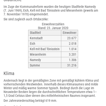
Im Zuge der Kommunalreform wurden die heutigen Stadtteile Namedy
(7. Juni 1969), Eich, Kell mit Bad Tönisstein und Miesenheim (jeweils am
7. November 1970) eingemeindet.
Sie sind zugleich auch Ortsbezirke:
Einwohnerzahlen
Stand: 23. Januar 2020
Stadtteil
Einwohner
Kernstadt
23.677
Eich
2.018
Kell mit Bad Tönisstein
1.014
Miesenheim
3.201
Namedy
1.306
Summe
31.216
Klima
Andernach liegt in der gemäßigten Zone mit gemäßigt kühlem Klima und
vorherrschenden Westwinden. Innerhalb dieses Klimaraumes sind milde
Winter und mäßig warme Sommer typisch. Bedingt durch die Lage im
Neuwieder Becken liegen die durchschnittlichen Temperaturen etwa 1–
1,5 Grad Celsius über denen des mittelrheinischen Raumes insgesamt.
Der Jahresniederschlag beträgt 619 mm.