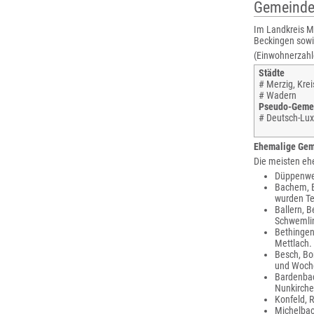
Gemeind
Im Landkreis M
Beckingen sowi
(Einwohnerzahl
Städte
# Merzig, Krei
# Wadern
Pseudo-Gemei
# Deutsch-Lux
Ehemalige Ge
Die meisten eh
Düppenwei
Bachem, B
wurden Te
Ballern, 
Schwemlin
Bethingen
Mettlach.
Besch, Bor
und Woche
Bardenbac
Nunkirche
Konfeld, 
Michelbac