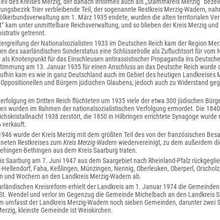
eil des Kreises Merzig, der danach informell auch als „Stammkreis Merzig“ beze
ungsbezirk Trier verbleibende Teil, der sogenannte Restkreis Merzig-Wadern, nah
kerbundsverwaltung am 1. März 1935 endete, wurden die alten territorialen Verh
“ kam unter unmittelbare Reichsverwaltung, und so blieben der Kreis Merzig und
istrativ getrennt.
ergreifung der Nationalsozialisten 1933 im Deutschen Reich kam der Region M
n des saarländischen Sonderstatus eine Schlüsselrolle als Zufluchtsort für vom 
 als Knotenpunkt für das Einschleusen antirassistischer Propaganda ins Deutsch
stimmung am 13. Januar 1935 für einen Anschluss an das Deutsche Reich wurde d
aufhin kam es wie in ganz Deutschland auch im Gebiet des heutigen Landkreises
Oppositionellen und Bürgern jüdischen Glaubens, jedoch auch zu Widerstand gege
erfolgung im Dritten Reich flüchteten um 1935 viele der etwa 300 jüdischen Bürg
nen wurden im Rahmen der nationalsozialistischen Verfolgung ermordet. Die 184
ichskristallnacht 1938 zerstört, die 1850 in Hilbringen errichtete Synagoge wurde
verkauft.
1946 wurde der Kreis Merzig mit dem größten Teil des von der französischen Bes
neten Restkreises zum
Kreis Merzig-Wadern
wiedervereinigt, zu dem außerdem d
ehingen-Bethingen aus dem Kreis Saarburg traten.
eis Saarburg am 7. Juni 1947 aus dem Saargebiet nach Rheinland-Pfalz rückgegli
t-Hellendorf, Faha, Keßlingen, Münzingen, Nennig, Oberleuken, Oberperl, Orscholz, 
en und Wochern an den Landkreis Merzig-Wadern ab.
arländischen Kreisreform erhielt der Landkreis am 1. Januar 1974 die Gemeinde
St. Wendel und verlor im Gegenzug die Gemeinde Michelbach an den Landkreis S
 umfasst der Landkreis Merzig-Wadern noch sieben Gemeinden, darunter zwei Stä
Merzig, kleinste Gemeinde ist Weiskirchen.