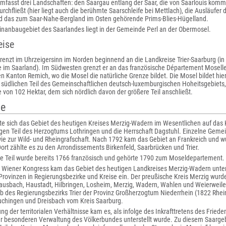
mfasst drei Landschaften: den Saargau entlang der Saar, die von Saarlouis komm
durchfließt (hier liegt auch die berühmte Saarschleife bei Mettlach), die Ausläufe
d das zum Saar-Nahe-Bergland im Osten gehörende Prims-Blies-Hügelland.
inanbaugebiet des Saarlandes liegt in der Gemeinde Perl an der Obermosel.
eise
renzt im Uhrzeigersinn im Norden beginnend an die Landkreise Trier-Saarburg (in
de im Saarland). Im Südwesten grenzt er an das französische Département Mosel
 Kanton Remich, wo die Mosel die natürliche Grenze bildet. Die Mosel bildet hie
 südlichen Teil des Gemeinschaftlichen deutsch-luxemburgischen Hoheitsgebiets,
e von 102 Hektar, dem sich nördlich davon der größere Teil anschließt.
te
lte sich das Gebiet des heutigen Kreises Merzig-Wadern im Wesentlichen auf das 
gen Teil des Herzogtums Lothringen und die Herrschaft Dagstuhl. Einzelne Ge
e zur Wild- und Rheingrafschaft. Nach 1792 kam das Gebiet an Frankreich und
Dort zählte es zu den Arrondissements Birkenfeld, Saarbrücken und Trier.
che Teil wurde bereits 1766 französisch und gehörte 1790 zum Moseldepartement.
Wiener Kongress kam das Gebiet des heutigen Landkreises Merzig-Wadern unter 
Provinzen in Regierungsbezirke und Kreise ein. Der preußische Kreis Merzig wur
ausbach, Haustadt, Hilbringen, Losheim, Merzig, Wadern, Wahlen und Weierweiler 
b des Regierungsbezirks Trier der Provinz Großherzogtum Niederrhein (1822 Rheinp
hingen und Dreisbach vom Kreis Saarburg.
ng der territorialen Verhältnisse kam es, als infolge des Inkrafttretens des Fried
er besonderen Verwaltung des Völkerbundes unterstellt wurde. Zu diesem Saarge