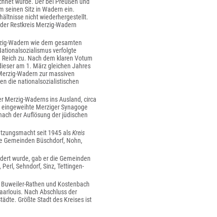
ichnet wurde. Der bei Preußen und
m seinen Sitz in Wadern ein.
ältnisse nicht wiederhergestellt.
 der Restkreis Merzig-Wadern
erzig-Wadern wie dem gesamten
Nationalsozialismus verfolgte
e Reich zu. Nach dem klaren Votum
ieser am 1. März gleichen Jahres
 Merzig-Wadern zur massiven
n die nationalsozialistischen
er Merzig-Waderns ins Ausland, circa
0 eingeweihte Merziger Synagoge
 nach der Auflösung der jüdischen
atzungsmacht seit 1945 als
Kreis
ie Gemeinden Büschdorf, Nohn,
edert wurde, gab er die Gemeinden
Perl, Sehndorf, Sinz, Tettingen-
n Buweiler-Rathen und Kostenbach
aarlouis. Nach Abschluss der
dte. Größte Stadt des Kreises ist