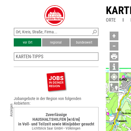
KART
ORTE
+
vor Ort
regional
bundesweit
−
KARTEN-TIPPS
Stadtplan Merzig
Stadtplan Losheim am See
Stadtplan Dillingen (Saar)
Stadtplan Wallerfangen
Stadtplan Saarlouis
Jobangebote in der Region von folgenden
Anbietern:
Anzeigen
Zuverlässige
HAUSHALTSHILFEN [w/d/m]
in Voll- und Teilzeit sowie Minijobber gesucht
Lichtblick Saar GmbH • Völklingen