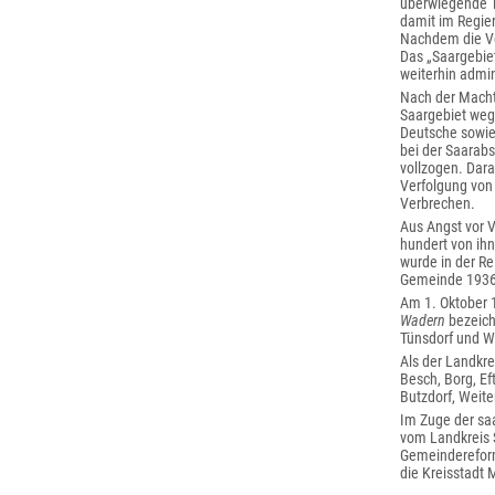
überwiegende T
damit im Regier
Nachdem die Völ
Das „Saargebiet
weiterhin admin
Nach der Macht
Saargebiet wege
Deutsche sowie
bei der Saarab
vollzogen. Dar
Verfolgung von 
Verbrechen.
Aus Angst vor V
hundert von ih
wurde in der Re
Gemeinde 1936 
Am 1. Oktober 
Wadern
bezeich
Tünsdorf und W
Als der Landkr
Besch, Borg, Ef
Butzdorf, Weit
Im Zuge der sa
vom Landkreis 
Gemeindereform
die Kreisstadt 