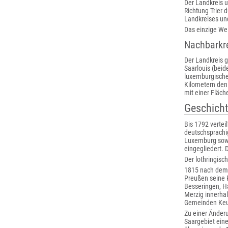
Der Landkreis u
Richtung Trier 
Landkreises un
Das einzige We
Nachbarkr
Der Landkreis g
Saarlouis (bei
luxemburgischen
Kilometern den
mit einer Fläch
Geschich
Bis 1792 vertei
deutschsprachi
Luxemburg sowi
eingegliedert. 
Der lothringis
1815 nach dem 
Preußen seine 
Besseringen, H
Merzig innerhal
Gemeinden Keuc
Zu einer Änderu
Saargebiet ein