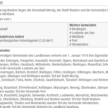
en
erzig-Wadern liegen die Kreisstadt Merzig, die Stadt Wadern und die Gemeinden 
e Mettlach.
en vom )
Weitere Gemeinden
sstadt
# Beckingen
# Losheim am See
ndefreies Gebiet
# Mettlach
emburgisches Hoheitsgebiet (1,03 km²)
# Perl
# Weiskirchen
meinden
emaligen Gemeinden des Landkreises verloren am 1. Januar 1974 ihre Eigenständ
ler, Erbringen, Hargarten, Haustadt, Honzrath, Oppen, Reimsbach und Saarfels 
ergen, Britten, Hausbach, Mitlosheim, Niederlosheim, Rimlingen, Rissenthal, S
il der Gemeinde Losheim am See.
Besseringen, Bietzen, Brotdorf, Büdingen, Fitten, Harlingen, Hilbringen, Mechern
gen, Silwingen und Wellingen wurden Teil der Stadt Merzig.
, Dreisbach, Faha, Nohn, Orscholz, Saarhölzbach, Tünsdorf, Wehingen und Weite
g, Büschdorf, Eft-Hellendorf, Keßlingen, Münzingen, Nennig, Oberleuken, Oberperl
rn wurden Teil der Gemeinde Perl.
h, Büschfeld, Dagstuhl, Gehweiler, Krettnich, Lockweiler, Morscholz, Münchweiler
n, Oberlöstern, Steinberg, Wadrill und Wedern wurden Teil der Stadt Wadern.
Rappweiler, Thailen und Weierweiler wurden Teil der Gemeinde Weiskirchen.
h wurde Teil der Gemeinde Schmelz im Landkreis Saarlouis.