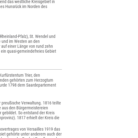
end das westliche Kreisgebiet in
r des Hunsrück im Norden des
 Rheinland-Pfalz), St. Wendel und
le und im Westen an den
r auf einer Länge von rund zehn
 ein quasi-gemeindefreies Gebiet
Kurfürstentum Trier, den
meinden gehörten zum Herzogtum
 wurde 1798 dem Saardepartement
preußische Verwaltung. 1816 teilte
de aus den Bürgermeistereien
gebildet. So entstand der Kreis
rovinz). 1817 erhielt der Kreis die
ensvertrages von Versailles 1919 das
biet gehörte unter anderem auch der