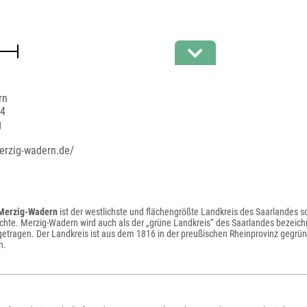
rn
44
g
erzig-wadern.de/
 Merzig-Wadern
ist der westlichste und flächengrößte Landkreis des Saarlandes so
chte. Merzig-Wadern wird auch als der „grüne Landkreis“ des Saarlandes bezeich
getragen. Der Landkreis ist aus dem 1816 in der preußischen Rheinprovinz gegr
n.