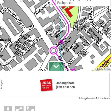
Fachpraxis
© Städte-Verlag
Anzeigen
Jobangebote
jetzt ansehen
Jobangebote von Drittanbietern