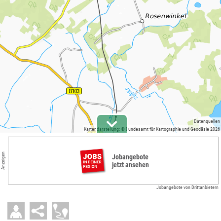
Datenquellen
Kartendarstellung: © Bundesamt für Kartographie und Geodäsie 2026
Anzeigen
Jobangebote
jetzt ansehen
Jobangebote von Drittanbietern