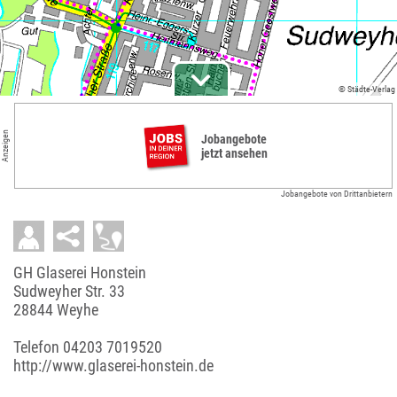
© Städte-Verlag
Anzeigen
Jobangebote
jetzt ansehen
Jobangebote von Drittanbietern
GH Glaserei Honstein
Sudweyher Str. 33
28844 Weyhe
Telefon
04203 7019520
http://www.glaserei-honstein.de