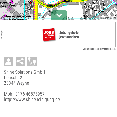
© Städte-Verlag
Anzeigen
Jobangebote
jetzt ansehen
Jobangebote von Drittanbietern
Shine Solutions GmbH
Lönsstr. 2
28844 Weyhe
Mobil
0176 46575957
http://www.shine-reinigung.de