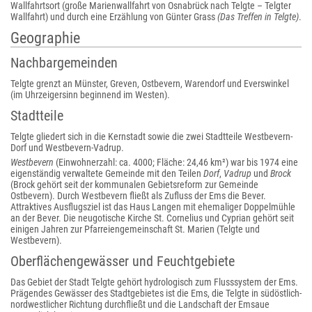
Wallfahrtsort (große Marienwallfahrt von Osnabrück nach Telgte – Telgter
Wallfahrt) und durch eine Erzählung von Günter Grass
(Das Treffen in Telgte)
.
Geographie
Nachbargemeinden
Telgte grenzt an Münster, Greven, Ostbevern, Warendorf und Everswinkel
(im Uhrzeigersinn beginnend im Westen).
Stadtteile
Telgte gliedert sich in die Kernstadt sowie die zwei Stadtteile Westbevern-
Dorf und Westbevern-Vadrup.
Westbevern
(Einwohnerzahl: ca. 4000; Fläche: 24,46 km²) war bis 1974 eine
eigenständig verwaltete Gemeinde mit den Teilen
Dorf
,
Vadrup
und
Brock
(Brock gehört seit der kommunalen Gebietsreform zur Gemeinde
Ostbevern). Durch Westbevern fließt als Zufluss der Ems die Bever.
Attraktives Ausflugsziel ist das Haus Langen mit ehemaliger Doppelmühle
an der Bever. Die neugotische Kirche St. Cornelius und Cyprian gehört seit
einigen Jahren zur Pfarreiengemeinschaft St. Marien (Telgte und
Westbevern).
Oberflächengewässer und Feuchtgebiete
Das Gebiet der Stadt Telgte gehört hydrologisch zum Flusssystem der Ems.
Prägendes Gewässer des Stadtgebietes ist die Ems, die Telgte in südöstlich-
nordwestlicher Richtung durchfließt und die Landschaft der Emsaue