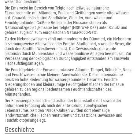
wesentlich bestimmt.
Die Ems weist im Bereich von Telgte noch teilweise naturnahe
Flussabschnitte mit Mäandern, Prall- und Gleithängen sowie Altgewässern
auf. Charakteristisch sind Sandbänke, Steilufer, Auenwälder und
Feuchtgrünländer. Größere Bereiche der Flussaue stehen als
Naturschutzgebiet „Emsaue bei Telgte“ (NSG WAF 083) unter Schutz und
gehören zugleich zum europäischen Natura-2000-Netz.
Zu den Nebengewässern zählt unter anderem der Dümmert, ein Nebenarm
beziehungsweise Altgewässer der Ems im Stadtgebiet, sowie die Bever, die
durch den Stadtteil Westbevern fließt. Die Gewässerstruktur wurde
historisch durch Mühlenstaue und wasserbauliche Anlagen beeinflusst. Zur
Verbesserung der ökologischen Durchgängigkeit entstanden am Emswehr
Fischaufstiegsanlagen.
Die Feuchtgebiete der Emsaue umfassen Altarme, Tümpel, Röhrichte, Nass-
und Feuchtwiesen sowie kleinere Auenwaldreste. Diese Lebensräume
besitzen hohe Bedeutung für wassergebundene Tierarten. Feuchte
Niederungsböden und kleinräumige Feuchtgebietsflächen der Emsaue
gehören zu den regional bedeutsamen Feuchtlandschaften des
Münsterlandes.
Der Emsauenpark südlich und östlich der Innenstadt dient sowohl der
naturnahen Erholung als auch der Entwicklung auentypischer
Lebensräume. Seit den 1980er-Jahren wurden dort ehemalige
landwirtschaftliche Flächen renaturiert und zusätzliche Gewässer- und
Feuchtbiotope angelegt.
Geschichte