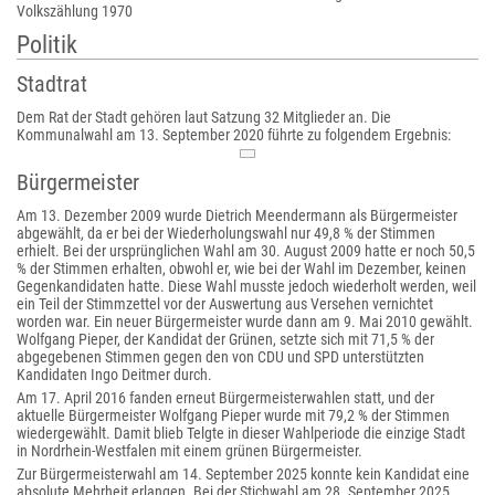
Volkszählung 1970
Politik
Stadtrat
Dem Rat der Stadt gehören laut Satzung 32 Mitglieder an. Die
Kommunalwahl am 13. September 2020 führte zu folgendem Ergebnis:
Bürgermeister
Am 13. Dezember 2009 wurde Dietrich Meendermann als Bürgermeister
abgewählt, da er bei der Wiederholungswahl nur 49,8 % der Stimmen
erhielt. Bei der ursprünglichen Wahl am 30. August 2009 hatte er noch 50,5
% der Stimmen erhalten, obwohl er, wie bei der Wahl im Dezember, keinen
Gegenkandidaten hatte. Diese Wahl musste jedoch wiederholt werden, weil
ein Teil der Stimmzettel vor der Auswertung aus Versehen vernichtet
worden war. Ein neuer Bürgermeister wurde dann am 9. Mai 2010 gewählt.
Wolfgang Pieper, der Kandidat der Grünen, setzte sich mit 71,5 % der
abgegebenen Stimmen gegen den von CDU und SPD unterstützten
Kandidaten Ingo Deitmer durch.
Am 17. April 2016 fanden erneut Bürgermeisterwahlen statt, und der
aktuelle Bürgermeister Wolfgang Pieper wurde mit 79,2 % der Stimmen
wiedergewählt. Damit blieb Telgte in dieser Wahlperiode die einzige Stadt
in Nordrhein-Westfalen mit einem grünen Bürgermeister.
Zur Bürgermeisterwahl am 14. September 2025 konnte kein Kandidat eine
absolute Mehrheit erlangen. Bei der Stichwahl am 28. September 2025