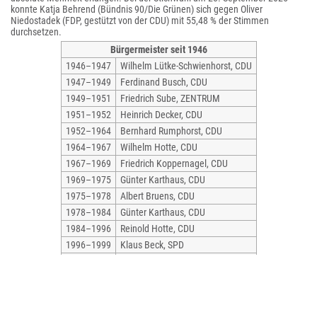
konnte Katja Behrend (Bündnis 90/Die Grünen) sich gegen Oliver
Niedostadek (FDP, gestützt von der CDU) mit 55,48 % der Stimmen
durchsetzen.
Bürgermeister seit 1946
1946–1947
Wilhelm Lütke-Schwienhorst, CDU
1947–1949
Ferdinand Busch, CDU
1949–1951
Friedrich Sube, ZENTRUM
1951–1952
Heinrich Decker, CDU
1952–1964
Bernhard Rumphorst, CDU
1964–1967
Wilhelm Hotte, CDU
1967–1969
Friedrich Koppernagel, CDU
1969–1975
Günter Karthaus, CDU
1975–1978
Albert Bruens, CDU
1978–1984
Günter Karthaus, CDU
1984–1996
Reinold Hotte, CDU
1996–1999
Klaus Beck, SPD
1999–2004
Ulrich Roeingh, CDU
2004–2009
Dietrich Meendermann, CDU
2010–2025
Wolfgang Pieper, GRÜNE
seit 2025
Katja Behrendt, GRÜNE