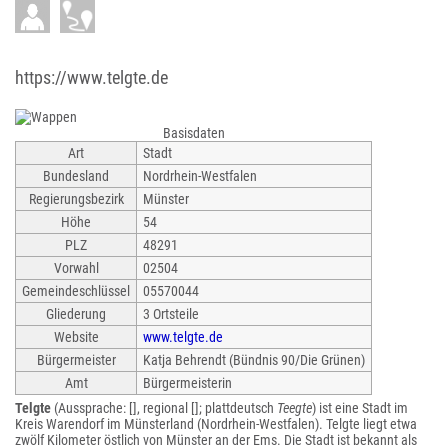
https://www.telgte.de
Basisdaten
Art
Stadt
Bundesland
Nordrhein-Westfalen
Regierungsbezirk
Münster
Höhe
54
PLZ
48291
Vorwahl
02504
Gemeindeschlüssel
05570044
Gliederung
3 Ortsteile
Website
www.telgte.de
Bürgermeister
Katja Behrendt (Bündnis 90/Die Grünen)
Amt
Bürgermeisterin
Telgte
(Aussprache: [], regional []; plattdeutsch
Teegte
) ist eine Stadt im
Kreis Warendorf im Münsterland (Nordrhein-Westfalen). Telgte liegt etwa
zwölf Kilometer östlich von Münster an der Ems. Die Stadt ist bekannt als