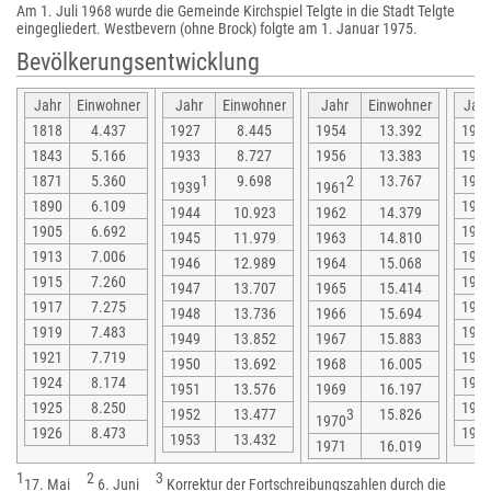
Am 1. Juli 1968 wurde die Gemeinde Kirchspiel Telgte in die Stadt Telgte
eingegliedert. Westbevern (ohne Brock) folgte am 1. Januar 1975.
Bevölkerungsentwicklung
Jahr
Einwohner
Jahr
Einwohner
Jahr
Einwohner
Jahr
1818
4.437
1927
8.445
1954
13.392
197
1843
5.166
1933
8.727
1956
13.383
197
1871
5.360
1
9.698
2
13.767
197
1939
1961
1890
6.109
197
1944
10.923
1962
14.379
1905
6.692
197
1945
11.979
1963
14.810
1913
7.006
197
1946
12.989
1964
15.068
1915
7.260
197
1947
13.707
1965
15.414
1917
7.275
197
1948
13.736
1966
15.694
1919
7.483
198
1949
13.852
1967
15.883
1921
7.719
198
1950
13.692
1968
16.005
1924
8.174
198
1951
13.576
1969
16.197
1925
8.250
198
1952
13.477
3
15.826
1970
1926
8.473
198
1953
13.432
1971
16.019
1
2
3
17. Mai
6. Juni
Korrektur der Fortschreibungszahlen durch die