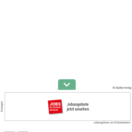
© Städte-Verlag
Anzeigen
Jobangebote
jetzt ansehen
Jobangebote von Drittanbietern