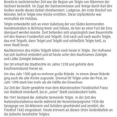
Bereits in nachrömischer Zeit war die Region um Telgte von Stämmen der
Sachsen besiedelt. Im Zuge der Sachsenmission und -kriege durch Karl den
Großen wurde dieses Gebiet christianisiert. Ludgerus, der erste Bischof von
Münster, ließ in Telgte eine Kirche errichten. Diese Urpfarrkirche war
vermutlich ein Holzbau.
Telgte entwickelte sich an einer Gabelung der von Süden kommenden
Handelsstraßen in Richtung Nord- und Ostsee, da hier an einer Furt die Ems
überquert werden konnte. Dort befanden sich ursprünglich zwei Bauernhöfe
mit den Namen Frankenfurt und Telgoth. Erst nach und nach wuchs Telgte,
das erst Telgoth, dann Telget und Telgith und schließlich Telgte hieß, zu
einer Stadt heran.
Nachkommen des Hofes Telgoth leben noch heute in Telgte. Der Hofname
hat sich laufend verändert und ist heute unter den Nachnamen Zutelgte
und Lütke Zutelgte bekannt.
Der Ort erhielt die Stadtrechte im Jahre 1238 und gehörte dem
Kaufmannsbund Hanse an.
Um das Jahr 1500 gab es mehrere große Brände. In einem dieser Brände
ging auch die alte Kirche zugrunde. Dreimal litt Telgte unter der Pest, im
Jahr 1599 starb hier mehr als die Hälfte der Einwohner.
Zur Zeit der
Täufer
gewährte man dem Münsterschen Fürstbischof Franz
von Waldeck Unterkunft, bis er „seine“ Stadt zurückerobert hatte.
Bis 1941 bestand die Jüdische Gemeinde Telgte. In der Zeit des
Nationalsozialismus wurde während der Novemberpogrome 1938 die
Synagoge von SA-Männern und Schülern geschändet und zerstört, der
Friedhof 1942 eingeebnet. Heute erinnern an diesen Orten Gedenktafeln an
die jüdische Geschichte Telgtes.