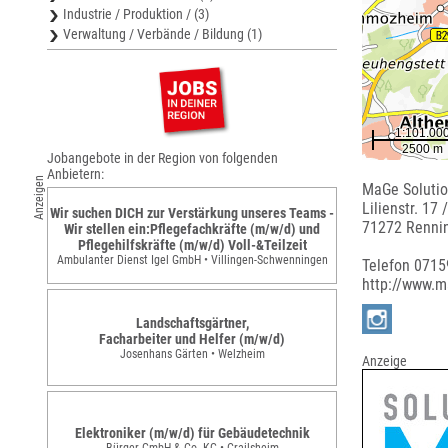
Industrie / Produktion / (3)
Verwaltung / Verbände / Bildung (1)
Jobangebote in der Region von folgenden
Anbietern:
Anzeigen
MaGe Soluti
Lilienstr. 17 
Wir suchen DICH zur Verstärkung unseres Teams -
71272 Renni
Wir stellen ein:Pflegefachkräfte (m/w/d) und
Pflegehilfskräfte (m/w/d) Voll-&Teilzeit
Ambulanter Dienst Igel GmbH • Villingen-Schwenningen
Telefon 071
http://www.m
Landschaftsgärtner,
Facharbeiter und Helfer (m/w/d)
Josenhans Gärten • Welzheim
Anzeige
Elektroniker (m/w/d) für Gebäudetechnik
Bürger GmbH & Co. KG • Crailsheim