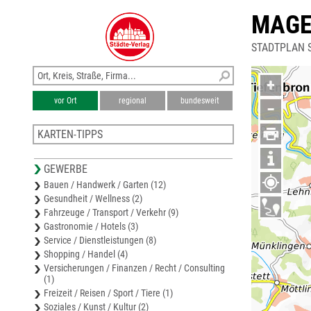
MAGE
STADTPLAN 
+
vor Ort
regional
bundesweit
−
KARTEN-TIPPS
Stadtplan Weil der Stadt
GEWERBE
Stadtplan Leonberg
Bauen / Handwerk / Garten (12)
Karte Böblingen
Gesundheit / Wellness (2)
Stadtplan Böblingen
Fahrzeuge / Transport / Verkehr (9)
Stadtplan Gerlingen
Gastronomie / Hotels (3)
Service / Dienstleistungen (8)
Shopping / Handel (4)
Versicherungen / Finanzen / Recht / Consulting
(1)
Freizeit / Reisen / Sport / Tiere (1)
Soziales / Kunst / Kultur (2)