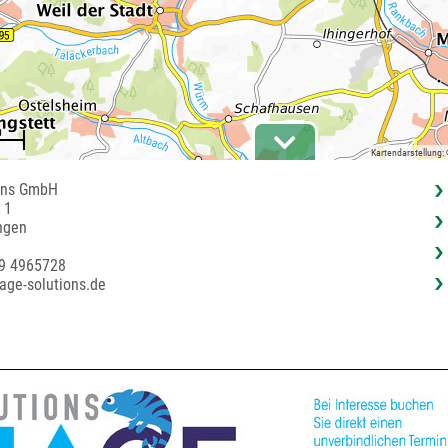
Kartendarstellung:
ons GmbH
/ 1
ngen
59 4965728
age-solutions.de