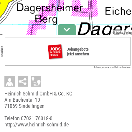
© Städte-Verlag
Anzeigen
Jobangebote
jetzt ansehen
Jobangebote von Drittanbietern
Heinrich Schmid GmbH & Co. KG
Am Buchental 10
71069 Sindelfingen
Telefon
07031 76318-0
http://www.heinrich-schmid.de