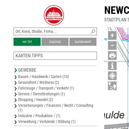
NEWC
STADTPLAN 
+
vor Ort
regional
bundesweit
−
KARTEN-TIPPS
Stadtplan Pinneberg
GEWERBE
Karte Landkreis Pinneberg
Bauen / Handwerk / Garten (10)
Stadtplan Jork
Gesundheit / Wellness (2)
Stadtplan Norderstedt
Fahrzeuge / Transport / Verkehr (1)
Stadtplan Buxtehude
Service / Dienstleistungen (1)
Shopping / Handel (2)
Versicherungen / Finanzen / Recht / Consulting
(1)
Industrie / Produktion / (1)
Verwaltung / Verbände / Bildung (1)