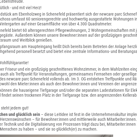
Lebensfreude.
tlich - und mit viel Herz!
dstück am Ebenholzweg in Schenefeld präsentiert sich der newcare parc Schene
eschoss umfasst 60 seniorengerechte und hochwertig ausgestattete Wohnungen i
intergarten auf einer Gesamtfläche von über 4.300 Quadratmeter.
enefeld bietet 60 altersgerechten Pflegewohnungen, 2 Wohngemeinschaften mit j
egegäste. Außerdem können unsere Bewohner:innen auf der großzügigen geschni
sraum und Weitblick genießen.
pfangsraum am Haupteingang heißt Dich bereits beim Betreten der Anlage herzli
chgehend personell besetzt und bietet eine zentrale Informations- und Beratungss
ohlfühlgarantie!
ner Friseur und ein großzügig geschnittenes Wohnzimmer, in dem Mahlzeiten e
 auch als Treffpunkt für Veranstaltungen, gemeinsames Fernsehen oder gesellige
es newcare parc Schenefeld vollends ab. Im 3. OG entstehen Treffpunkte und Rä
sowohl den Mieter:innen als auch den Bewohner:innen und Vereinen der angrenzen
können die hauseigene Tiefgarage und/oder die separaten Ladestationen für Ele
l findet seinen trockenen Platz in der Tiefgarage bzw. den angrenzenden Kellera
n steht jedem gut!
chen und glücklich sein
– diese Leitidee ist fest in die Unternehmenskultur imple
n Herzenswünschen – für Bewohner:innen und mittlerweile auch Mitarbeiter:innen
er Technik und die Digitalisierung von Prozessen trägt dazu bei, Mitarbeiter:innen 
 Menschen zu haben – und sie so glücklich(er) zu machen.