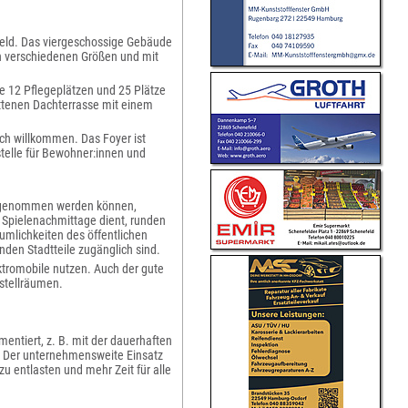
feld. Das viergeschossige Gebäude
n verschiedenen Größen und mit
e 12 Pflegeplätzen und 25 Plätze
ttenen Dachterrasse mit einem
ch willkommen. Das Foyer ist
telle für Bewohner:innen und
ingenommen werden können,
 Spielenachmittage dient, runden
umlichkeiten des öffentlichen
den Stadtteile zugänglich sind.
ktromobile nutzen. Auch der gute
bstellräumen.
mentiert, z. B. mit der dauerhaften
. Der unternehmensweite Einsatz
zu entlasten und mehr Zeit für alle