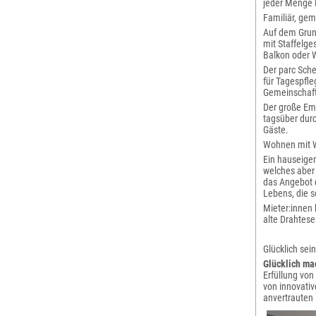
jeder Menge 
Familiär, gemü
Auf dem Grun
mit Staffelg
Balkon oder W
Der parc Sch
für Tagespfl
Gemeinschaft
Der große Em
tagsüber dur
Gäste.
Wohnen mit W
Ein hauseige
welches aber
das Angebot d
Lebens, die 
Mieter:innen 
alte Drahtese
Glücklich sei
Glücklich ma
Erfüllung vo
von innovativ
anvertrauten