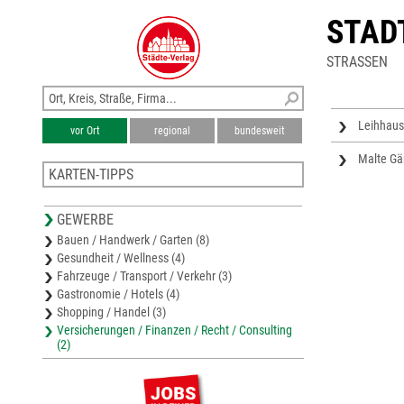
STAD
STRASSEN
Leihhau
vor Ort
regional
bundesweit
Malte Gä
KARTEN-TIPPS
Samtgemeinde Spelle
GEWERBE
Stadtplan Emsdetten
Bauen / Handwerk / Garten (8)
Stadtplan Steinfurt
Gesundheit / Wellness (4)
Karte Steinfurt
Fahrzeuge / Transport / Verkehr (3)
Stadtplan Emsbüren
Gastronomie / Hotels (4)
Shopping / Handel (3)
Versicherungen / Finanzen / Recht / Consulting
(2)