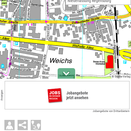
Niederlassung Regensburg
© Städte-Verlag
Anzeigen
Jobangebote
jetzt ansehen
Jobangebote von Drittanbietern