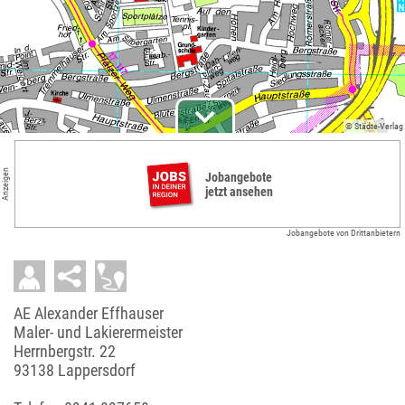
© Städte-Verlag
Anzeigen
Jobangebote
jetzt ansehen
Jobangebote von Drittanbietern
AE Alexander Effhauser
Maler- und Lakierermeister
Herrnbergstr. 22
93138 Lappersdorf