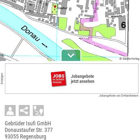
© Städte-Verlag
Anzeigen
Jobangebote
jetzt ansehen
Jobangebote von Drittanbietern
Gebrüder Isufi GmbH
Donaustaufer Str. 377
93055 Regensburg