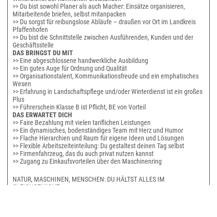
>> Du bist sowohl Planer als auch Macher: Einsätze organisieren,
Mitarbeitende briefen, selbst mitanpacken
>> Du sorgst für reibungslose Abläufe – draußen vor Ort im Landkreis
Pfaffenhofen
>> Du bist die Schnittstelle zwischen Ausführenden, Kunden und der
Geschäftsstelle
DAS BRINGST DU MIT
>> Eine abgeschlossene handwerkliche Ausbildung
>> Ein gutes Auge für Ordnung und Qualität
>> Organisationstalent, Kommunikationsfreude und ein emphatisches
Wesen
>> Erfahrung in Landschaftspflege und/oder Winterdienst ist ein großes
Plus
>> Führerschein Klasse B ist Pflicht, BE von Vorteil
DAS ERWARTET DICH
>> Faire Bezahlung mit vielen tariflichen Leistungen
>> Ein dynamisches, bodenständiges Team mit Herz und Humor
>> Flache Hierarchien und Raum für eigene Ideen und Lösungen
>> Flexible Arbeitszeiteinteilung: Du gestaltest deinen Tag selbst
>> Firmenfahrzeug, das du auch privat nutzen kannst
>> Zugang zu Einkaufsvorteilen über den Maschinenring
NATUR, MASCHINEN, MENSCHEN: DU HÄLTST ALLES IM
GLEICHGEWICHT,
PERSÖNLICHKEIT ZÄHLT GENAUSO WIE BERUFSERFAHRUNG,
BEI UNS BEKOMMST BEI DU MEHR ALS NUR EINEN JOB