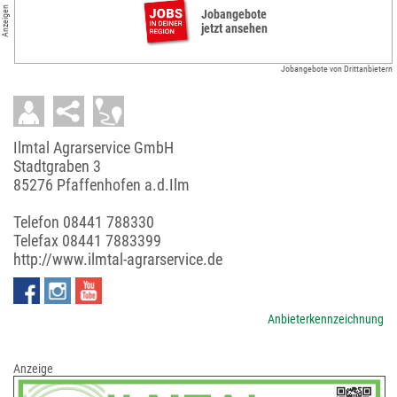
Anzeigen
Jobangebote
jetzt ansehen
Jobangebote von Drittanbietern
Ilmtal Agrarservice GmbH
Stadtgraben 3
85276 Pfaffenhofen a.d.Ilm
Telefon
08441 788330
Telefax 08441 7883399
http://www.ilmtal-agrarservice.de
Anbieterkennzeichnung
Anzeige