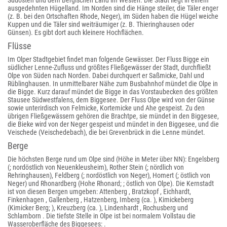
Südosten und dem Bergischen Land im Westen. Die Stadt liegt in einem
ausgedehnten Hügelland. Im Norden sind die Hänge steiler, die Täler enger
(z. B. bei den Ortschaften Rhode, Neger), im Süden haben die Hügel weiche
Kuppen und die Täler sind weiträumiger (z. B. Thieringhausen oder
Günsen). Es gibt dort auch kleinere Hochflächen.
Flüsse
Im Olper Stadtgebiet findet man folgende Gewässer. Der Fluss Bigge ein
südlicher Lenne-Zufluss und größtes Fließgewässer der Stadt, durchfließt
Olpe von Süden nach Norden. Dabei durchquert er Saßmicke, Dahl und
Rüblinghausen. In unmittelbarer Nähe zum Busbahnhof mündet die Olpe in
die Bigge. Kurz darauf mündet die Bigge in das Vorstaubecken des größten
Stausee Südwestfalens, dem Biggesee. Der Fluss Olpe wird von der Günse
sowie unterirdisch von Felmicke, Kortemicke und Ahe gespeist. Zu den
übrigen Fließgewässern gehören die Brachtpe, sie mündet in den Biggesee,
die Bieke wird von der Neger gespeist und mündet in den Biggesee, und die
Veischede (Veischedebach), die bei Grevenbrück in die Lenne mündet.
Berge
Die höchsten Berge rund um Olpe sind (Höhe in Meter über NN): Engelsberg
(; nordöstlich von Neuenkleusheim), Rother Stein (; nördlich von
Rehringhausen), Feldberg (; nordöstlich von Neger), Homert (; östlich von
Neger) und Rhonardberg (Hohe Rhonard; ; östlich von Olpe). Die Kernstadt
ist von diesen Bergen umgeben: Attenberg , Bratzkopf , Eichhardt
,
Finkenhagen , Gallenberg , Hatzenberg
, Imberg (ca. ), Kimickeberg
(Kimicker Berg; ), Kreuzberg (ca. ), Lindenhardt , Rochusberg und
Schlamborn . Die tiefste Stelle in Olpe ist bei normalem Vollstau die
Wasseroberfläche des Biggesees: .