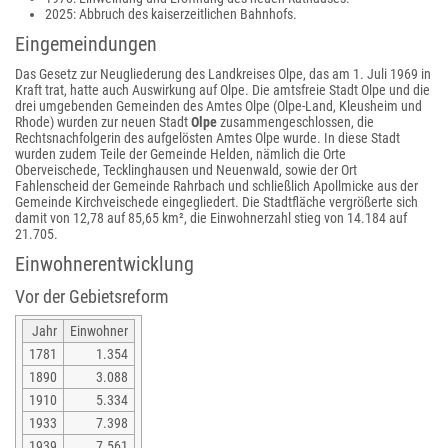
2025: Abbruch des kaiserzeitlichen Bahnhofs.
Eingemeindungen
Das Gesetz zur Neugliederung des Landkreises Olpe, das am 1. Juli 1969 in
Kraft trat, hatte auch Auswirkung auf Olpe. Die amtsfreie Stadt Olpe und die
drei umgebenden Gemeinden des Amtes Olpe (Olpe-Land, Kleusheim und
Rhode) wurden zur neuen Stadt
Olpe
zusammengeschlossen, die
Rechtsnachfolgerin des aufgelösten Amtes Olpe wurde. In diese Stadt
wurden zudem Teile der Gemeinde Helden, nämlich die Orte
Oberveischede, Tecklinghausen und Neuenwald, sowie der Ort
Fahlenscheid der Gemeinde Rahrbach und schließlich Apollmicke aus der
Gemeinde Kirchveischede eingegliedert. Die Stadtfläche vergrößerte sich
damit von 12,78 auf 85,65 km², die Einwohnerzahl stieg von 14.184 auf
21.705.
Einwohnerentwicklung
Vor der Gebietsreform
Jahr
Einwohner
1781
1.354
1890
3.088
1910
5.334
1933
7.398
1939
7.561