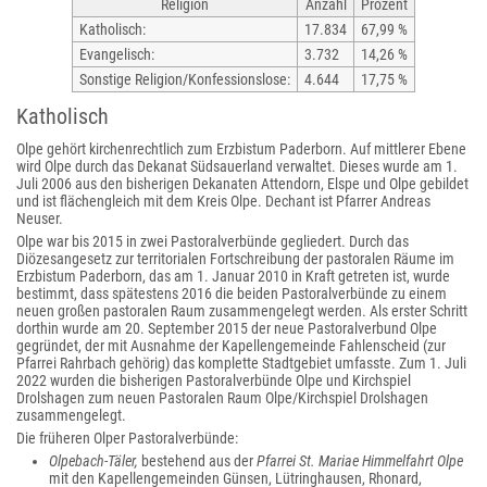
Religion
Anzahl
Prozent
Katholisch:
17.834
67,99 %
Evangelisch:
3.732
14,26 %
Sonstige Religion/Konfessionslose:
4.644
17,75 %
Katholisch
Olpe gehört kirchenrechtlich zum Erzbistum Paderborn. Auf mittlerer Ebene
wird Olpe durch das Dekanat Südsauerland verwaltet. Dieses wurde am 1.
Juli 2006 aus den bisherigen Dekanaten Attendorn, Elspe und Olpe gebildet
und ist flächengleich mit dem Kreis Olpe. Dechant ist Pfarrer Andreas
Neuser.
Olpe war bis 2015 in zwei Pastoralverbünde gegliedert. Durch das
Diözesangesetz zur territorialen Fortschreibung der pastoralen Räume im
Erzbistum Paderborn, das am 1. Januar 2010 in Kraft getreten ist, wurde
bestimmt, dass spätestens 2016 die beiden Pastoralverbünde zu einem
neuen großen pastoralen Raum zusammengelegt werden. Als erster Schritt
dorthin wurde am 20. September 2015 der neue Pastoralverbund Olpe
gegründet, der mit Ausnahme der Kapellengemeinde Fahlenscheid (zur
Pfarrei Rahrbach gehörig) das komplette Stadtgebiet umfasste. Zum 1. Juli
2022 wurden die bisherigen Pastoralverbünde Olpe und Kirchspiel
Drolshagen zum neuen Pastoralen Raum Olpe/Kirchspiel Drolshagen
zusammengelegt.
Die früheren Olper Pastoralverbünde:
Olpebach-Täler,
bestehend aus der
Pfarrei St. Mariae Himmelfahrt Olpe
mit den Kapellengemeinden Günsen, Lütringhausen, Rhonard,