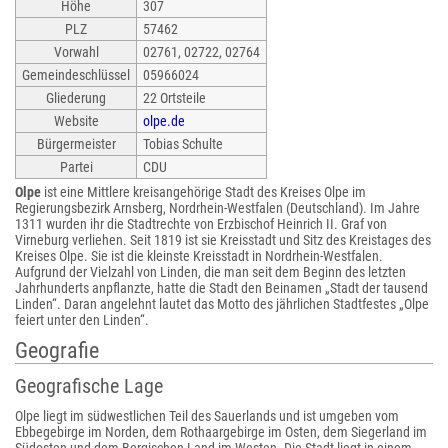
Höhe
307
PLZ
57462
Vorwahl
02761, 02722, 02764
Gemeindeschlüssel
05966024
Gliederung
22 Ortsteile
Website
olpe.de
Bürgermeister
Tobias Schulte
Partei
CDU
Olpe
ist eine Mittlere kreisangehörige Stadt des Kreises Olpe im
Regierungsbezirk Arnsberg, Nordrhein-Westfalen (Deutschland). Im Jahre
1311 wurden ihr die Stadtrechte von Erzbischof Heinrich II. Graf von
Virneburg verliehen. Seit 1819 ist sie Kreisstadt und Sitz des Kreistages des
Kreises Olpe. Sie ist die kleinste Kreisstadt in Nordrhein-Westfalen.
Aufgrund der Vielzahl von Linden, die man seit dem Beginn des letzten
Jahrhunderts anpflanzte, hatte die Stadt den Beinamen „Stadt der tausend
Linden“. Daran angelehnt lautet das Motto des jährlichen Stadtfestes „Olpe
feiert unter den Linden“.
Geografie
Geografische Lage
Olpe liegt im südwestlichen Teil des Sauerlands und ist umgeben vom
Ebbegebirge im Norden, dem Rothaargebirge im Osten, dem Siegerland im