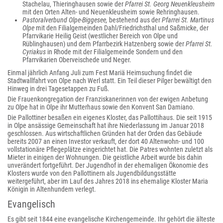
Stachelau, Thieringhausen sowie der
Pfarrei St. Georg Neuenkleusheim
mit den Orten Alten- und Neuenkleusheim sowie Rehringhausen.
Pastoralverbund Olpe-Biggesee,
bestehend aus der
Pfarrei St. Martinus
Olpe
mit den Filialgemeinden Dahl/Friedrichsthal und Saßmicke, der
Pfarrvikarie Heilig Geist (westlicher Bereich von Olpe und
Rüblinghausen) und dem Pfarrbezirk Hatzenberg sowie der
Pfarrei St.
Cyriakus
in Rhode mit der Filialgemeinde Sondern und den
Pfarrvikarien Oberveischede und Neger.
Einmal jährlich Anfang Juli zum Fest Mariä Heimsuchung findet die
Stadtwallfahrt von Olpe nach Werl statt. Ein Teil dieser Pilger bewältigt den
Hinweg in drei Tagesetappen zu Fuß.
Die Frauenkongregation der Franziskanerinnen von der ewigen Anbetung
zu Olpe hat in Olpe ihr Mutterhaus sowie den Konvent San Damiano.
Die Pallottiner besaßen ein eigenes Kloster, das Pallottihaus. Die seit 1915
in Olpe ansässige Gemeinschaft hat ihre Niederlassung im Januar 2018
geschlossen. Aus wirtschaftlichen Gründen hat der Orden das Gebäude
bereits 2007 an einen Investor verkauft, der dort 40 Altenwohn- und 100
vollstationäre Pflegeplätze eingerichtet hat. Die Patres wohnten zuletzt als
Mieter in einigen der Wohnungen. Die geistliche Arbeit wurde bis dahin
unverändert fortgeführt. Der Jugendhof in der ehemaligen Ökonomie des
Klosters wurde von den Pallottinern als Jugendbildungsstätte
weitergeführt, aber im Lauf des Jahres 2018 ins ehemalige Kloster Maria
Königin in Altenhundem verlegt.
Evangelisch
Es gibt seit 1844 eine evangelische Kirchengemeinde. Ihr gehört die älteste