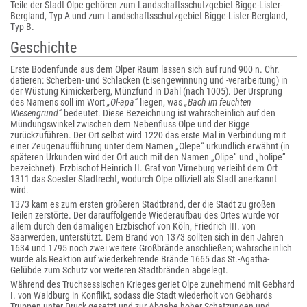
Teile der Stadt Olpe gehören zum Landschaftsschutzgebiet Bigge-Lister-
Bergland, Typ A und zum Landschaftsschutzgebiet Bigge-Lister-Bergland,
Typ B.
Geschichte
Erste Bodenfunde aus dem Olper Raum lassen sich auf rund 900 n. Chr.
datieren: Scherben- und Schlacken (Eisengewinnung und -verarbeitung) in
der Wüstung Kimickerberg, Münzfund in Dahl (nach 1005). Der Ursprung
des Namens soll im Wort
„Ol-apa“
liegen, was
„Bach im feuchten
Wiesengrund“
bedeutet. Diese Bezeichnung ist wahrscheinlich auf den
Mündungswinkel zwischen dem Nebenfluss Olpe und der Bigge
zurückzuführen. Der Ort selbst wird 1220 das erste Mal in Verbindung mit
einer Zeugenaufführung unter dem Namen „Olepe“ urkundlich erwähnt (in
späteren Urkunden wird der Ort auch mit den Namen „Olipe“ und „holipe“
bezeichnet). Erzbischof Heinrich II. Graf von Virneburg verleiht dem Ort
1311 das Soester Stadtrecht, wodurch Olpe offiziell als Stadt anerkannt
wird.
1373 kam es zum ersten größeren Stadtbrand, der die Stadt zu großen
Teilen zerstörte. Der darauffolgende Wiederaufbau des Ortes wurde vor
allem durch den damaligen Erzbischof von Köln, Friedrich III. von
Saarwerden, unterstützt. Dem Brand von 1373 sollten sich in den Jahren
1634 und 1795 noch zwei weitere Großbrände anschließen; wahrscheinlich
wurde als Reaktion auf wiederkehrende Brände 1665 das St.-Agatha-
Gelübde zum Schutz vor weiteren Stadtbränden abgelegt.
Während des Truchsessischen Krieges geriet Olpe zunehmend mit Gebhard
I. von Waldburg in Konflikt, sodass die Stadt wiederholt von Gebhards
Truppen unter Druck gesetzt und zur Abgabe hoher Schatzungen und