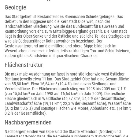
Geologie
Das Stadtgebiet ist Bestandteil des Rheinischen Schiefergebirges. Das
Gebiet um den Biggesee und die Kernstadt Olpe wird, nach der
landschaftlichen Gliederung, wie sie das Bundesamt für Bauwesen und
Raumordnung vorsieht, zum Mittelbigge-Bergland gezählt. Die Kernstadt
liegt in der Olper-Senke und der östliche und südliche Teil des Stadtgebiets
wird als Südsauerländer Rothaarvorhöhen bezeichnet. Der
Gesteinsuntergrund um die mittlere und obere Bigge bildet sich im
Wesentlichen aus geschieferten, teils kalkhaltigen Ton- und Schluffsteinen,
zudem gibt es Sandsteine mit quarzitischem Charakter.
Flächenstruktur
Die maximale Ausdehnung umfasst in nord-südlicher wie west-östlicher
Richtung jeweils etwa 11 km. Das Stadtgebiet Olpe hat eine Gesamtfläche
von 85,88 km². Etwa 16,64 km² (19,4 %) sind davon Siedlungs- und
Verkehrsfläche. Der Flächenverbrauch stieg von 1998 bis 2009 um 7,1 %
(von 15,54 km² im Jahr 1998 auf 16,64 km² im Jahr 2009). Die restliche
Fläche gliedert sich in Waldfläche (46,87 km²; 54,6 % der Gesamtfläche),
Landwirtschaftsfläche (19,11 km²; 22,3 % der Gesamtfläche), Wasserfläche
(3,12 km²; 3,6 %) und sonstige Flächen wie Moore, Abbauland etc. (14 km²;
0,2 % der Gesamtfläche).
Nachbargemeinden
Nachbargemeinden von Olpe sind die Städte Attendorn (Norden) und
Lennestadt (Nordosten), die Gemeinde Kirchhundem (Ost-Nordosten), die