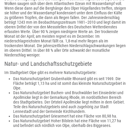
Wolken saugen sich über dem Atlantischen Ozean mit Wasserdampf voll.
Wenn diese dann auf die Berghänge des Olper Hügellandes treffen, steigen
sie höher und der Wasserdampf kondensiert unter dem Einfluss der Kälte
zu größeren Tropfen, die dann als Regen fallen. Der Jahresniederschlag
beträgt 1243 mm im Beobachtungszeitraum 1981–2010 und liegt damit im
oberen Drittel der von den Messstellen des Deutschen Wetterdienstes
erfassten Werte. Über 90 % zeigen niedrigere Werte an. Der trockenste
Monat ist der April; am meisten regnet es im Dezember. Im
niederschlagreichsten Monat fällt ca. 1,8-mal mehr Regen als im
trockensten Monat. Die jahreszeitlichen Niederschlagschwankungen liegen
im oberen Drittel. In über 88 % aller Orte schwankt der monatliche
Niederschlag weniger.
Natur- und Landschaftsschutzgebiete
Im Stadtgebiet Olpe gibt es mehrere Naturschutzgebiete:
Das Naturschutzgebiet Grubenhalde Rhonard gibt es seit 1969. Die
Fläche beträgt 1,13 ha und ist somit das kleinste Naturschutzgebiet in
Olpe.
Das Naturschutzgebiet Buchen- und Bruchwälder bei Einsiedelei und
Apollmicke liegt in der Gemarkung Rhode, im nordöstlichen Bereich
des Stadtgebietes. Der Ortsteil Apollmicke liegt mitten in dem Gebiet.
Teile des Naturschutzgebiets sind auch zugehörig zur Stadt
Lennestadt und der Gemeinde Kirchhundem.
Das Naturschutzgebiet Griesemert hat eine Fläche von 80,98 ha.
Das Naturschutzgebiet Hoher Bilstein hat eine Fläche von 11,27 ha
und befindet sich nördlich von Olpe, oberhalb des Biggesees.