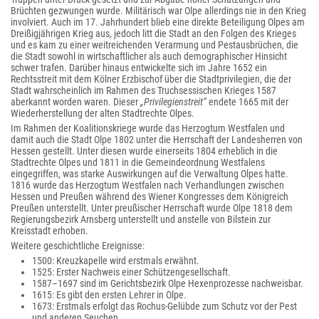
Brüchten gezwungen wurde. Militärisch war Olpe allerdings nie in den Krieg
involviert. Auch im 17. Jahrhundert blieb eine direkte Beteiligung Olpes am
Dreißigjährigen Krieg aus, jedoch litt die Stadt an den Folgen des Krieges
und es kam zu einer weitreichenden Verarmung und Pestausbrüchen, die
die Stadt sowohl in wirtschaftlicher als auch demographischer Hinsicht
schwer trafen. Darüber hinaus entwickelte sich im Jahre 1652 ein
Rechtsstreit mit dem Kölner Erzbischof über die Stadtprivilegien, die der
Stadt wahrscheinlich im Rahmen des Truchsessischen Krieges 1587
aberkannt worden waren. Dieser
„Privilegienstreit“
endete 1665 mit der
Wiederherstellung der alten Stadtrechte Olpes.
Im Rahmen der Koalitionskriege wurde das Herzogtum Westfalen und
damit auch die Stadt Olpe 1802 unter die Herrschaft der Landesherren von
Hessen gestellt. Unter diesen wurde einerseits 1804 erheblich in die
Stadtrechte Olpes und 1811 in die Gemeindeordnung Westfalens
eingegriffen, was starke Auswirkungen auf die Verwaltung Olpes hatte.
1816 wurde das Herzogtum Westfalen nach Verhandlungen zwischen
Hessen und Preußen während des Wiener Kongresses dem Königreich
Preußen unterstellt. Unter preußischer Herrschaft wurde Olpe 1818 dem
Regierungsbezirk Arnsberg unterstellt und anstelle von Bilstein zur
Kreisstadt erhoben.
Weitere geschichtliche Ereignisse:
1500: Kreuzkapelle wird erstmals erwähnt.
1525: Erster Nachweis einer Schützengesellschaft.
1587–1697 sind im Gerichtsbezirk Olpe Hexenprozesse nachweisbar.
1615: Es gibt den ersten Lehrer in Olpe.
1673: Erstmals erfolgt das Rochus-Gelübde zum Schutz vor der Pest
und anderen Seuchen.