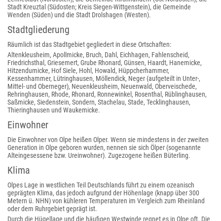
Stadt Kreuztal (Südosten; Kreis Siegen-Wittgenstein), die Gemeinde
Wenden (Süden) und die Stadt Drolshagen (Westen).
Stadtgliederung
Räumlich ist das Stadtgebiet gegliedert in diese Ortschaften:
Altenkleusheim, Apollmicke, Bruch, Dahl, Eichhagen, Fahlenscheid,
Friedrichsthal, Griesemert, Grube Rhonard, Günsen, Haardt, Hanemicke,
Hitzendumicke, Hof Siele, Hohl, Howald, Hüppcherhammer,
Kessenhammer, Lütringhausen, Möllendick, Neger (aufgeteilt in Unter-,
Mittel- und Oberneger), Neuenkleusheim, Neuenwald, Oberveischede,
Rehringhausen, Rhode, Rhonard, Ronnewinkel, Rosenthal, Rüblinghausen,
Saßmicke, Siedenstein, Sondern, Stachelau, Stade, Tecklinghausen,
Thieringhausen und Waukemicke.
Einwohner
Die Einwohner von Olpe heißen Olper. Wenn sie mindestens in der zweiten
Generation in Olpe geboren wurden, nennen sie sich Ölper (sogenannte
Alteingesessene bzw. Ureinwohner). Zugezogene heißen Büterling.
Klima
Olpes Lage in westlichen Teil Deutschlands führt zu einem ozeanisch
geprägten Klima, das jedoch aufgrund der Höhenlage (knapp über 300
Metern ü. NHN) von kühleren Temperaturen im Vergleich zum Rheinland
oder dem Ruhrgebiet geprägt ist.
Durch die Hügellage und die häufigen Westwinde regnet es in Olpe oft. Die