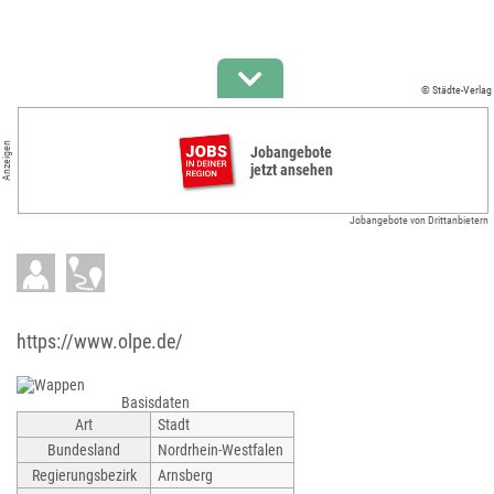
© Städte-Verlag
Anzeigen
Jobangebote
jetzt ansehen
Jobangebote von Drittanbietern
https://www.olpe.de/
Basisdaten
Art
Stadt
Bundesland
Nordrhein-Westfalen
Regierungsbezirk
Arnsberg