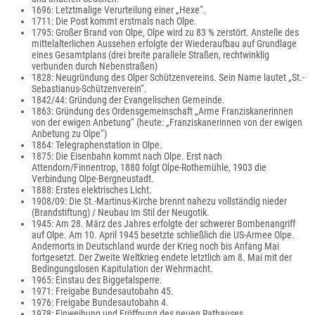
1696: Letztmalige Verurteilung einer „Hexe“.
1711: Die Post kommt erstmals nach Olpe.
1795: Großer Brand von Olpe, Olpe wird zu 83 % zerstört. Anstelle des
mittelalterlichen Aussehen erfolgte der Wiederaufbau auf Grundlage
eines Gesamtplans (drei breite parallele Straßen, rechtwinklig
verbunden durch Nebenstraßen)
1828: Neugründung des Olper Schützenvereins. Sein Name lautet „St.-
Sebastianus-Schützenverein“.
1842/44: Gründung der Evangelischen Gemeinde.
1863: Gründung des Ordensgemeinschaft „Arme Franziskanerinnen
von der ewigen Anbetung“ (heute: „Franziskanerinnen von der ewigen
Anbetung zu Olpe“)
1864: Telegraphenstation in Olpe.
1875: Die Eisenbahn kommt nach Olpe. Erst nach
Attendorn/Finnentrop, 1880 folgt Olpe-Rothemühle, 1903 die
Verbindung Olpe-Bergneustadt.
1888: Erstes elektrisches Licht.
1908/09: Die St.-Martinus-Kirche brennt nahezu vollständig nieder
(Brandstiftung) / Neubau im Stil der Neugotik.
1945: Am 28. März des Jahres erfolgte der schwerer Bombenangriff
auf Olpe. Am 10. April 1945 besetzte schließlich die US-Armee Olpe.
Andernorts in Deutschland wurde der Krieg noch bis Anfang Mai
fortgesetzt. Der Zweite Weltkrieg endete letztlich am 8. Mai mit der
Bedingungslosen Kapitulation der Wehrmacht.
1965: Einstau des Biggetalsperre.
1971: Freigabe Bundesautobahn 45.
1976: Freigabe Bundesautobahn 4.
1978: Einweihung und Eröffnung des neuen Rathauses.