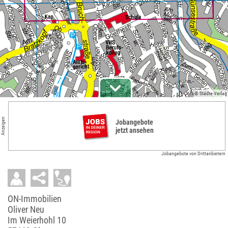
© Städte-Verlag
Anzeigen
Jobangebote
jetzt ansehen
Jobangebote von Drittanbietern
ON-Immobilien
Oliver Neu
Im Weierhohl 10