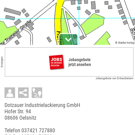
© Städte-Verlag
Anzeigen
Jobangebote
jetzt ansehen
Jobangebote von Drittanbietern
Dotzauer Industrielackierung GmbH
Hofer Str. 94
08606 Oelsnitz
Telefon
037421 727880