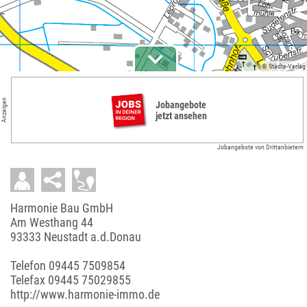
© Städte-Verlag
Anzeigen
Jobangebote
jetzt ansehen
Jobangebote von Drittanbietern
Harmonie Bau GmbH
Am Westhang 44
93333 Neustadt a.d.Donau
Telefon
09445 7509854
Telefax 09445 75029855
http://www.harmonie-immo.de