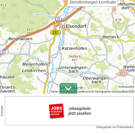
Dienstleistungen Kronthaler
Datenquellen
Kartendarstellung: © Bundesamt für Kartographie und Geodäsie 2026
Anzeigen
Jobangebote
jetzt ansehen
Jobangebote von Drittanbietern