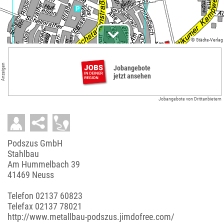
© Städte-Verlag
Anzeigen
Jobangebote
jetzt ansehen
Jobangebote von Drittanbietern
Podszus GmbH
Stahlbau
Am Hummelbach 39
41469 Neuss
Telefon
02137 60823
Telefax 02137 78021
http://www.metallbau-podszus.jimdofree.com/