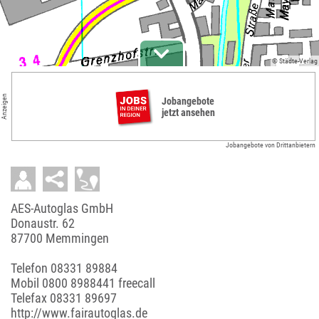
© Städte-Verlag
Anzeigen
Jobangebote
jetzt ansehen
Jobangebote von Drittanbietern
AES-Autoglas GmbH
Donaustr. 62
87700 Memmingen
Telefon
08331 89884
Mobil
0800 8988441 freecall
Telefax 08331 89697
http://www.fairautoglas.de