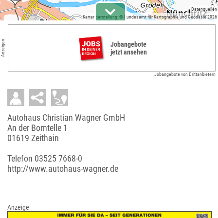
Datenquellen
Kartendarstellung: © Bundesamt für Kartographie und Geodäsie 2026
Anzeigen
Jobangebote
jetzt ansehen
Jobangebote von Drittanbietern
Autohaus Christian Wagner GmbH
An der Borntelle 1
01619 Zeithain
Telefon
03525 7668-0
http://www.autohaus-wagner.de
Anzeige