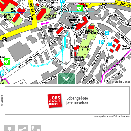
© Städte-Verlag
Anzeigen
Jobangebote
jetzt ansehen
Jobangebote von Drittanbietern