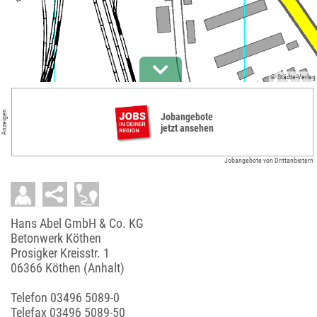
© Städte-Verlag
Anzeigen
Jobangebote
jetzt ansehen
Jobangebote von Drittanbietern
Hans Abel GmbH & Co. KG
Betonwerk Köthen
Prosigker Kreisstr. 1
06366 Köthen (Anhalt)
Telefon
03496 5089-0
Telefax 03496 5089-50