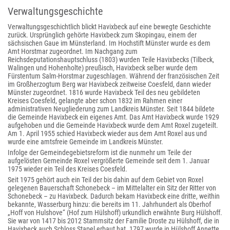
Verwaltungsgeschichte
Verwaltungsgeschichtlich blickt Havixbeck auf eine bewegte Geschichte
zurück. Ursprünglich gehörte Havixbeck zum Skopingau, einem der
sächsischen Gaue im Münsterland. Im Hochstift Münster wurde es dem
Amt Horstmar zugeordnet. Im Nachgang zum
Reichsdeputationshauptschluss (1803) wurden Teile Havixbecks (Tilbeck,
Walingen und Hohenholte) preußisch, Havixbeck selber wurde dem
Fürstentum Salm-Horstmar zugeschlagen. Während der französischen Zeit
im Großherzogtum Berg war Havixbeck zeitweise Coesfeld, dann wieder
Münster zugeordnet. 1816 wurde Havixbeck Teil des neu gebildeten
Kreises Coesfeld, gelangte aber schon 1832 im Rahmen einer
administrativen Neugliederung zum Landkreis Münster. Seit 1844 bildete
die Gemeinde Havixbeck ein eigenes Amt. Das Amt Havixbeck wurde 1929
aufgehoben und die Gemeinde Havixbeck wurde dem Amt Roxel zugeteilt.
Am 1. April 1955 schied Havixbeck wieder aus dem Amt Roxel aus und
wurde eine amtsfreie Gemeinde im Landkreis Münster.
Infolge der Gemeindegebietsreform ist die nunmehr um Teile der
aufgelösten Gemeinde Roxel vergrößerte Gemeinde seit dem 1. Januar
1975 wieder ein Teil des Kreises Coesfeld.
Seit 1975 gehört auch ein Teil der bis dahin auf dem Gebiet von Roxel
gelegenen Bauerschaft Schonebeck – im Mittelalter ein Sitz der Ritter von
Schonebeck – zu Havixbeck. Dadurch bekam Havixbeck eine dritte, weithin
bekannte, Wasserburg hinzu: die bereits im 11. Jahrhundert als Oberhof
„Hoff von Hulshove“ (Hof zum Hülshoff) urkundlich erwähnte Burg Hülshoff.
Sie war von 1417 bis 2012 Stammsitz der Familie Droste zu Hülshoff, die in
Havixbeck auch Schloss Stapel erbaut hat. 1797 wurde in Hülshoff Annette