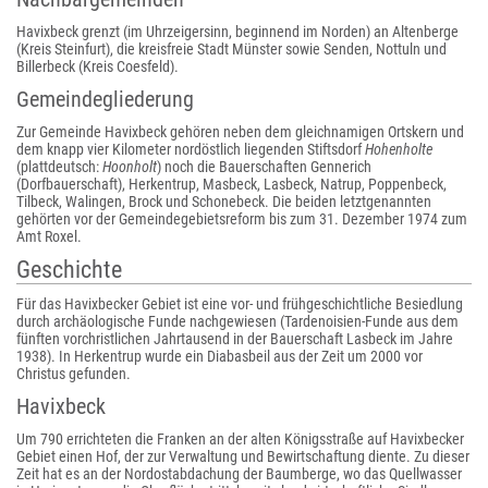
Havixbeck grenzt (im Uhrzeigersinn, beginnend im Norden) an Altenberge
(Kreis Steinfurt), die kreisfreie Stadt Münster sowie Senden, Nottuln und
Billerbeck (Kreis Coesfeld).
Gemeindegliederung
Zur Gemeinde Havixbeck gehören neben dem gleichnamigen Ortskern und
dem knapp vier Kilometer nordöstlich liegenden Stiftsdorf
Hohenholte
(plattdeutsch:
Hoonholt
) noch die Bauerschaften Gennerich
(Dorfbauerschaft), Herkentrup, Masbeck, Lasbeck, Natrup, Poppenbeck,
Tilbeck, Walingen, Brock und Schonebeck. Die beiden letztgenannten
gehörten vor der Gemeindegebietsreform bis zum 31. Dezember 1974 zum
Amt Roxel.
Geschichte
Für das Havixbecker Gebiet ist eine vor- und frühgeschichtliche Besiedlung
durch archäologische Funde nachgewiesen (Tardenoisien-Funde aus dem
fünften vorchristlichen Jahrtausend in der Bauerschaft Lasbeck im Jahre
1938). In Herkentrup wurde ein Diabasbeil aus der Zeit um 2000 vor
Christus gefunden.
Havixbeck
Um 790 errichteten die Franken an der alten Königsstraße auf Havixbecker
Gebiet einen Hof, der zur Verwaltung und Bewirtschaftung diente. Zu dieser
Zeit hat es an der Nordostabdachung der Baumberge, wo das Quellwasser