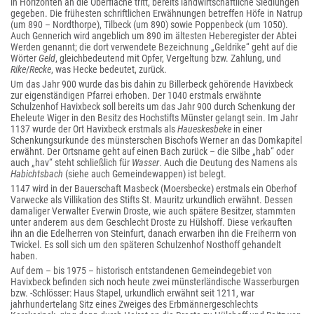
in Horizonten an die Oberfläche tritt, bereits landwirtschaftliche Siedlungen
gegeben. Die frühesten schriftlichen Erwähnungen betreffen Höfe in Natrup
(um 890 – Nordthorpe), Tilbeck (um 890) sowie Poppenbeck (um 1050).
Auch Gennerich wird angeblich um 890 im ältesten Heberegister der Abtei
Werden genannt; die dort verwendete Bezeichnung „Geldrike“ geht auf die
Wörter
Geld
, gleichbedeutend mit Opfer, Vergeltung bzw. Zahlung, und
Rike
/
Recke
, was Hecke bedeutet, zurück.
Um das Jahr 900 wurde das bis dahin zu Billerbeck gehörende Havixbeck
zur eigenständigen Pfarrei erhoben. Der 1040 erstmals erwähnte
Schulzenhof Havixbeck soll bereits um das Jahr 900 durch Schenkung der
Eheleute Wiger in den Besitz des Hochstifts Münster gelangt sein. Im Jahr
1137 wurde der Ort Havixbeck erstmals als
Haueskesbeke
in einer
Schenkungsurkunde des münsterschen Bischofs Werner an das Domkapitel
erwähnt. Der Ortsname geht auf einen Bach zurück – die Silbe „hab“ oder
auch „hav“ steht schließlich für
Wasser
. Auch die Deutung des Namens als
Habichtsbach
(siehe auch Gemeindewappen) ist belegt.
1147 wird in der Bauerschaft Masbeck (Moersbecke) erstmals ein Oberhof
Varwecke als Villikation des Stifts St. Mauritz urkundlich erwähnt. Dessen
damaliger Verwalter Everwin Droste, wie auch spätere Besitzer, stammten
unter anderem aus dem Geschlecht Droste zu Hülshoff. Diese verkauften
ihn an die Edelherren von Steinfurt, danach erwarben ihn die Freiherrn von
Twickel. Es soll sich um den späteren Schulzenhof Nosthoff gehandelt
haben.
Auf dem – bis 1975 – historisch entstandenen Gemeindegebiet von
Havixbeck befinden sich noch heute zwei münsterländische Wasserburgen
bzw. -Schlösser: Haus Stapel, urkundlich erwähnt seit 1211, war
jahrhundertelang Sitz eines Zweiges des Erbmännergeschlechts