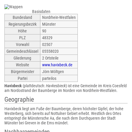
Basisdaten
Bundesland
Nordrhein-Westfalen
Regierungsbezirk
Münster
Höhe
90
PLZ
48329
Vorwahl
02507
Gemeindeschlüssel
05558020
Gliederung
2 Ortsteile
Website
www.havixbeck.de
Bürgermeister
Jörn Möltgen
Partei
parteilos
Havixbeck
(plattdeutsch:
Havkesbieck
) ist eine Gemeinde im Kreis Coesfeld
am Nordostrand der Baumberge im Norden von Nordrhein-Westfalen.
Geographie
Havixbeck liegt am Fuße der Baumberge, deren höchster Gipfel, der hohe
Westerberg, sich bereits auf Nottulner Gebiet erhebt. Westlich des Ortes
entspringt die Münstersche Aa, die nach dem Durchqueren der Stadt
Münster bei Greven in die Ems mündet.
Nachbargemeinden