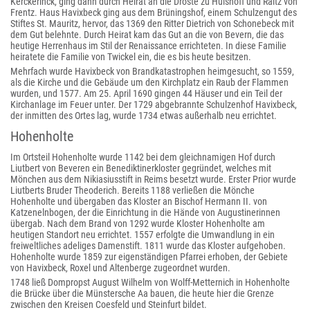
Kerckerinck, ging dann durch Heirat an die Droste zu Hülshoff und Raitz von
Frentz. Haus Havixbeck ging aus dem Brüningshof, einem Schulzengut des
Stiftes St. Mauritz, hervor, das 1369 den Ritter Dietrich von Schonebeck mit
dem Gut belehnte. Durch Heirat kam das Gut an die von Bevern, die das
heutige Herrenhaus im Stil der Renaissance errichteten. In diese Familie
heiratete die Familie von Twickel ein, die es bis heute besitzen.
Mehrfach wurde Havixbeck von Brandkatastrophen heimgesucht, so 1559,
als die Kirche und die Gebäude um den Kirchplatz ein Raub der Flammen
wurden, und 1577. Am 25. April 1690 gingen 44 Häuser und ein Teil der
Kirchanlage im Feuer unter. Der 1729 abgebrannte Schulzenhof Havixbeck,
der inmitten des Ortes lag, wurde 1734 etwas außerhalb neu errichtet.
Hohenholte
Im Ortsteil Hohenholte wurde 1142 bei dem gleichnamigen Hof durch
Liutbert von Beveren ein Benediktinerkloster gegründet, welches mit
Mönchen aus dem Nikiasiusstift in Reims besetzt wurde. Erster Prior wurde
Liutberts Bruder Theoderich. Bereits 1188 verließen die Mönche
Hohenholte und übergaben das Kloster an Bischof Hermann II. von
Katzenelnbogen, der die Einrichtung in die Hände von Augustinerinnen
übergab. Nach dem Brand von 1292 wurde Kloster Hohenholte am
heutigen Standort neu errichtet. 1557 erfolgte die Umwandlung in ein
freiweltliches adeliges Damenstift. 1811 wurde das Kloster aufgehoben.
Hohenholte wurde 1859 zur eigenständigen Pfarrei erhoben, der Gebiete
von Havixbeck, Roxel und Altenberge zugeordnet wurden.
1748 ließ Dompropst August Wilhelm von Wolff-Metternich in Hohenholte
die Brücke über die Münstersche Aa bauen, die heute hier die Grenze
zwischen den Kreisen Coesfeld und Steinfurt bildet.