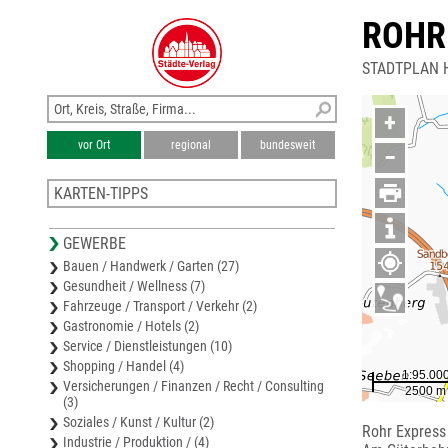
ROHR
STADTPLAN 
+
vor Ort
regional
bundesweit
−
KARTEN-TIPPS
Stadtplan Schkeuditz
GEWERBE
Stadtplan Bitterfeld-Wolfen
Bauen / Handwerk / Garten (27)
Karte Anhalt-Bitterfeld
Gesundheit / Wellness (7)
Stadtplan Köthen
Fahrzeuge / Transport / Verkehr (2)
Stadtplan Merseburg
Gastronomie / Hotels (2)
Service / Dienstleistungen (10)
Shopping / Handel (4)
Versicherungen / Finanzen / Recht / Consulting
(3)
Soziales / Kunst / Kultur (2)
Rohr Express
Industrie / Produktion / (4)