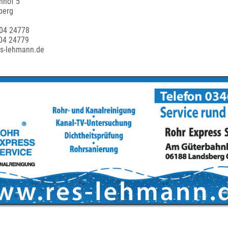
nhof 5
berg
604 24778
04 24779
es-lehmann.de