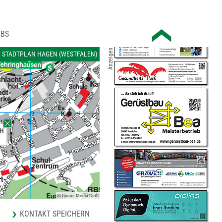
OBS
Anzeigen
STADTPLAN HAGEN (WESTFALEN)
bH
© Circus Media Gmb
KONTAKT SPEICHERN