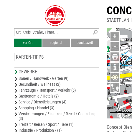
CONC
STADTPLAN 
+
vor Ort
regional
bundesweit
−
KARTEN-TIPPS
Stadtplan Herdecke
GEWERBE
Stadtplan Wetter (Ruhr)
Bauen / Handwerk / Garten (9)
Stadtplan Ennepetal
Gesundheit / Wellness (2)
Stadtplan Hansestadt Breckerfeld
Fahrzeuge / Transport / Verkehr (5)
Stadtplan Gevelsberg
Gastronomie / Hotels (2)
Service / Dienstleistungen (4)
Shopping / Handel (3)
Versicherungen / Finanzen / Recht / Consulting
(3)
Freizeit / Reisen / Sport / Tiere (1)
Concept Dien
Industrie / Produktion / (1)