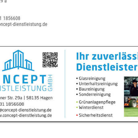
29 a
31 1856608
oncept-dienstleistung.de