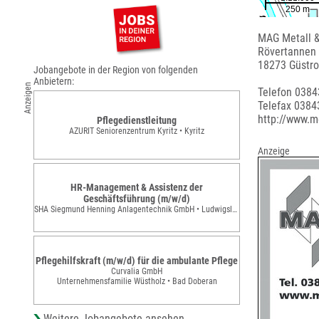
MAG Metall 
Rövertannen
18273 Güstr
Jobangebote in der Region von folgenden
Anbietern:
Anzeigen
Telefon 038
Telefax 0384
http://www.m
Pflegedienstleitung
AZURIT Seniorenzentrum Kyritz • Kyritz
Anzeige
HR-Management & Assistenz der
Geschäftsführung (m/w/d)
SHA Siegmund Henning Anlagentechnik GmbH • Ludwigslust
Pflegehilfskraft (m/w/d) für die ambulante Pflege
Curvalia GmbH
Unternehmensfamilie Wüstholz • Bad Doberan
Weitere Jobangebote ansehen