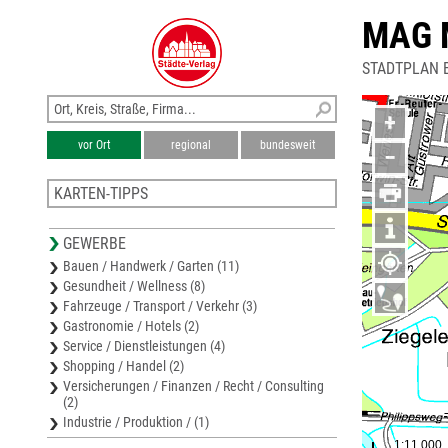
MAG 
STADTPLAN 
+
vor Ort
regional
bundesweit
−
KARTEN-TIPPS
Karte Landkreis Rostock
GEWERBE
Stadtplan Bützow
Bauen / Handwerk / Garten (11)
Stadtplan Hansestadt Rostock
Gesundheit / Wellness (8)
Wirtschaftsregion Rostock
Fahrzeuge / Transport / Verkehr (3)
Stadtplan Plau am See
Gastronomie / Hotels (2)
Service / Dienstleistungen (4)
Shopping / Handel (2)
Versicherungen / Finanzen / Recht / Consulting
(2)
Industrie / Produktion / (1)