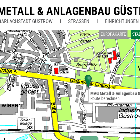
METALL & ANLAGENBAU GÜS
BARLACHSTADT GÜSTROW
STRASSEN
EINRICHTUNGEN
EUROPAKARTE
STA
MAG Metall & Anlagenbau 
Route berechnen