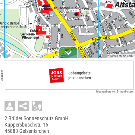
© Circus Media GmbH
Anzeigen
Jobangebote
jetzt ansehen
Jobangebote von Drittanbietern
2 Brüder Sonnenschutz GmbH
Küppersbuschstr. 16
45883 Gelsenkirchen