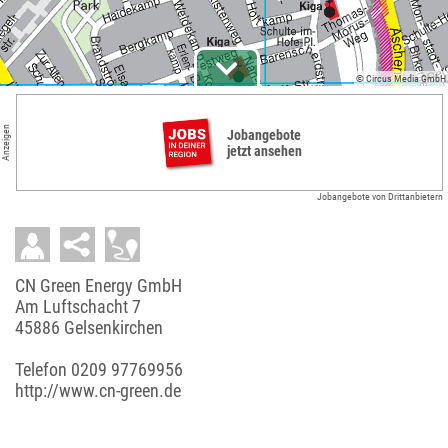
© Circus Media GmbH
Anzeigen
Jobangebote
jetzt ansehen
Jobangebote von Drittanbietern
CN Green Energy GmbH
Am Luftschacht 7
45886 Gelsenkirchen
Telefon
0209 97769956
http://www.cn-green.de