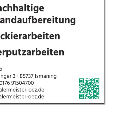
g E. v. Wagner & J. Mitterhuber GmbH
Datenschutz
 9 | 70736 Fellbach