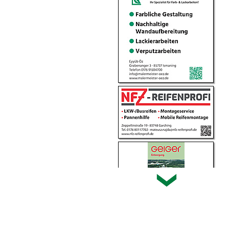
erklärung
|
Hinweis zu diesem Portal
Home
|
Login
|
Kontakt
|
Impressum