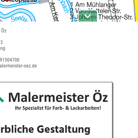
 Öz
 3
ing
 91504700
alermeister-oez.de