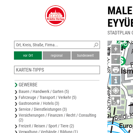
MALE
EYYÜ
STADTPLAN 
+
vor Ort
regional
bundesweit
−
KARTEN-TIPPS
Stadtplan Ismaning
GEWERBE
Stadtplan München-Trudering-Riem
Bauen / Handwerk / Garten (5)
Stadtplan Neufahrn
Fahrzeuge / Transport / Verkehr (5)
Stadtplan München-Ramersdorf-Perlach
Gastronomie / Hotels (3)
Stadtplan Poing
Service / Dienstleistungen (3)
Versicherungen / Finanzen / Recht / Consulting
(2)
Freizeit / Reisen / Sport / Tiere (2)
Verwaltung / Verbände / Bildung (1)