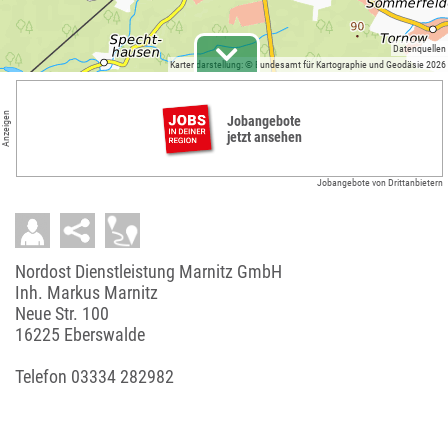
Datenquellen
Kartendarstellung: © Bundesamt für Kartographie und Geodäsie 2026
Anzeigen
Jobangebote
jetzt ansehen
Jobangebote von Drittanbietern
Nordost Dienstleistung Marnitz GmbH
Inh. Markus Marnitz
Neue Str. 100
16225 Eberswalde
Telefon
03334 282982