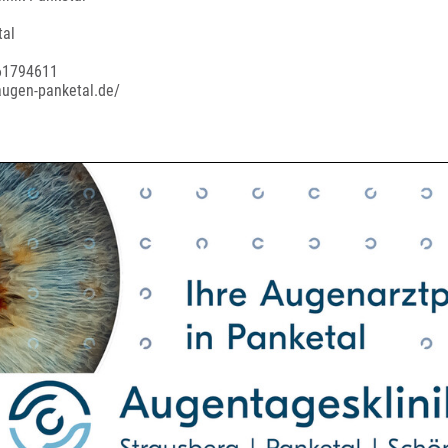
tal
 61794611
augen-panketal.de/