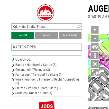
AUGE
STADTPLAN 
+
vor Ort
regional
bundesweit
−
KARTEN-TIPPS
Stadtplan Panketal
GEWERBE
Stadtplan Bernau bei Berlin
Bauen / Handwerk / Garten (5)
Stadtplan Ahrensfelde
Gesundheit / Wellness (8)
Stadtplan Wandlitz
Fahrzeuge / Transport / Verkehr (1)
Stadtplan Berlin-Lichtenberg
Versicherungen / Finanzen / Recht / Consulting
(1)
Freizeit / Reisen / Sport / Tiere (1)
Soziales / Kunst / Kultur (3)
Augentageskl