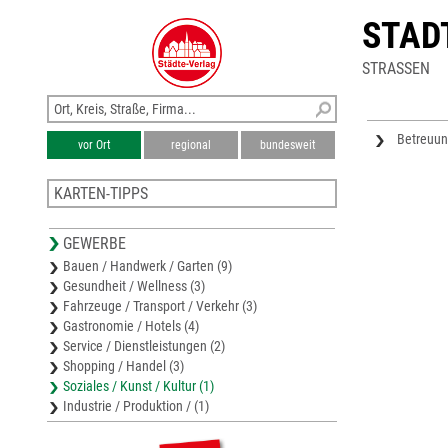
STAD
STRASSEN
Betreuung
vor Ort
regional
bundesweit
KARTEN-TIPPS
Stadtplan Gescher
GEWERBE
Stadtplan Gronau
Bauen / Handwerk / Garten (9)
Stadtplan Coesfeld
Gesundheit / Wellness (3)
Stadtplan Ochtrup
Fahrzeuge / Transport / Verkehr (3)
Karte Landkreis Coesfeld
Gastronomie / Hotels (4)
Service / Dienstleistungen (2)
Shopping / Handel (3)
Soziales / Kunst / Kultur (1)
Industrie / Produktion / (1)