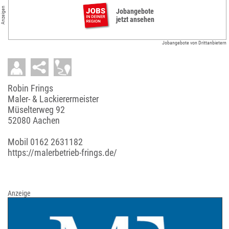
Anzeigen
Jobangebote
jetzt ansehen
Jobangebote von Drittanbietern
Robin Frings
Maler- & Lackierermeister
Müselterweg 92
52080 Aachen
Mobil
0162 2631182
https://malerbetrieb-frings.de/
Anzeige