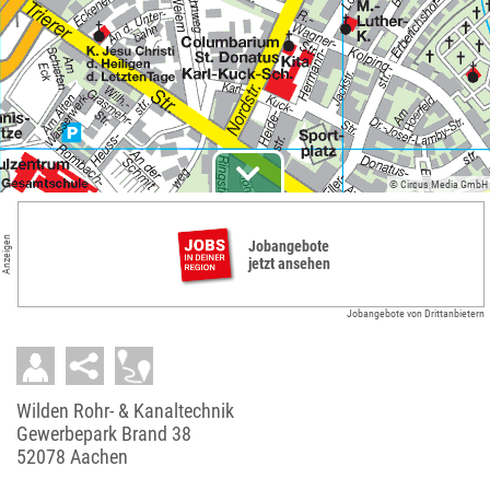
© Circus Media GmbH
Anzeigen
Jobangebote
jetzt ansehen
Jobangebote von Drittanbietern
Wilden Rohr- & Kanaltechnik
Gewerbepark Brand 38
52078 Aachen