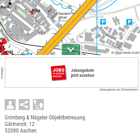
© Circus Media GmbH
Anzeigen
Jobangebote
jetzt ansehen
Jobangebote von Drittanbietern
Grimberg & Nägeler Objektbetreuung
Gärtnerstr. 12
52080 Aachen