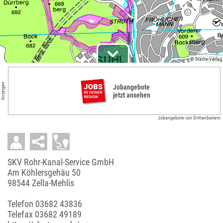
© Städte-Verlag
Anzeigen
Jobangebote
jetzt ansehen
Jobangebote von Drittanbietern
SKV Rohr-Kanal-Service GmbH
Am Köhlersgehäu 50
98544 Zella-Mehlis
Telefon
03682 43836
Telefax 03682 49189