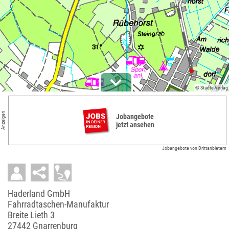
© Städte-Verlag
Anzeigen
Jobangebote
jetzt ansehen
Jobangebote von Drittanbietern
Haderland GmbH
Fahrradtaschen-Manufaktur
Breite Lieth 3
27442 Gnarrenburg