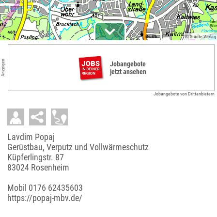
© Städte-Verlag
Anzeigen
Jobangebote
jetzt ansehen
Jobangebote von Drittanbietern
Lavdim Popaj
Gerüstbau, Verputz und Vollwärmeschutz
Küpferlingstr. 87
83024 Rosenheim
Mobil
0176 62435603
https://popaj-mbv.de/