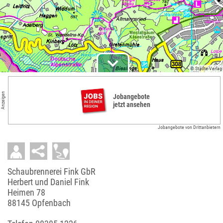
© Städte-Verlag
Anzeigen
Jobangebote
jetzt ansehen
Jobangebote von Drittanbietern
Schaubrennerei Fink GbR
Herbert und Daniel Fink
Heimen 78
88145 Opfenbach