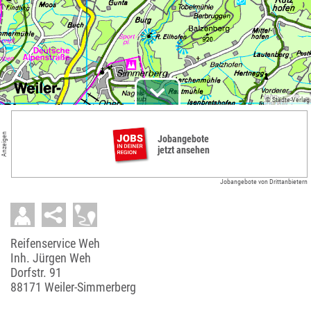
© Städte-Verlag
Anzeigen
Jobangebote
jetzt ansehen
Jobangebote von Drittanbietern
Reifenservice Weh
Inh. Jürgen Weh
Dorfstr. 91
88171 Weiler-Simmerberg