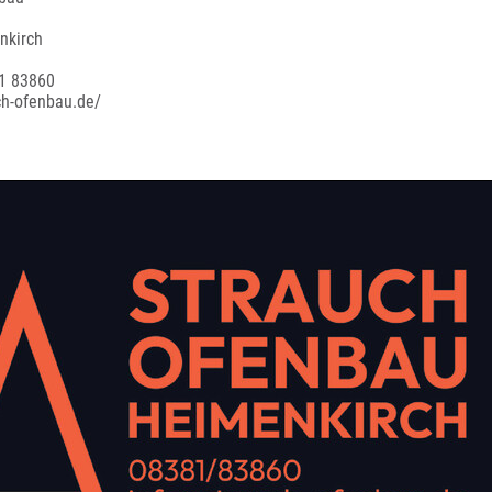
nkirch
1 83860
ch-ofenbau.de/