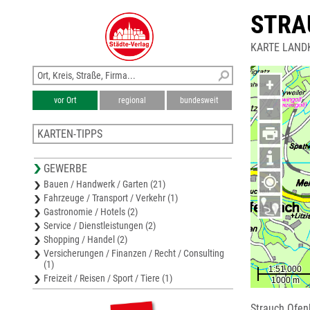
STRA
KARTE LAND
+
vor Ort
regional
bundesweit
−
KARTEN-TIPPS
Stadtplan Lindenberg im Allgäu
GEWERBE
Stadtplan Argenbühl
Bauen / Handwerk / Garten (21)
Stadtplan Wangen (Allgäu)
Fahrzeuge / Transport / Verkehr (1)
Stadtplan Isny (Allgäu)
Gastronomie / Hotels (2)
Stadtplan Kißlegg
Service / Dienstleistungen (2)
Shopping / Handel (2)
Versicherungen / Finanzen / Recht / Consulting
(1)
Freizeit / Reisen / Sport / Tiere (1)
Strauch Ofe