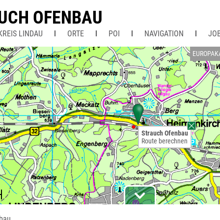
UCH OFENBAU
KREIS LINDAU
ORTE
POI
NAVIGATION
JO
EUROPAK
Strauch Ofenbau
Route berechnen
nbau