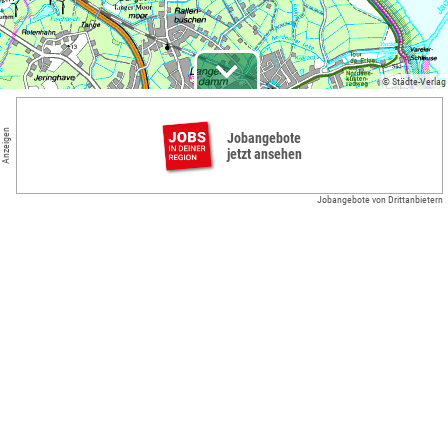
© Städte-Verlag
Anzeigen
Jobangebote
jetzt ansehen
Jobangebote von Drittanbietern